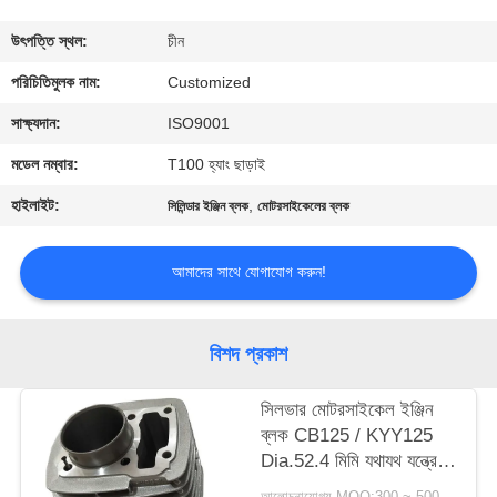
মান
উৎপত্তি স্থল:
চীন
নিয়ন্ত্রণ
পরিচিতিমুলক নাম:
Customized
সাক্ষ্যদান:
ISO9001
উদ্ধৃতির
মডেল নম্বার:
T100 হ্যাং ছাড়াই
জন্য
হাইলাইট:
,
সিলিন্ডার ইঞ্জিন ব্লক
মোটরসাইকেলের ব্লক
আবেদন
আমাদের সাথে যোগাযোগ করুন!
সাইট
ম্যাপ
বিশদ প্রকাশ
PRIVACY
সিলভার মোটরসাইকেল ইঞ্জিন
ব্লক CB125 / KYY125
POLICY
Dia.52.4 মিমি যথাযথ যন্ত্রের
আকার Size
আলোচনাযোগ্য MOQ:300 ~ 500pcs