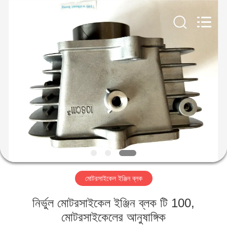
HITEC
Import
&
Export
Co.,Ltd..
All
Rights
Reserved.
বাড়ি
পণ্য
ভিডিও
আমাদের
সম্পর্কে
মোটরসাইকেল ইঞ্জিন ব্লক
কারখানা
নির্ভুল মোটরসাইকেল ইঞ্জিন ব্লক টি 100,
ভ্রমণ
মোটরসাইকেলের আনুষাঙ্গিক