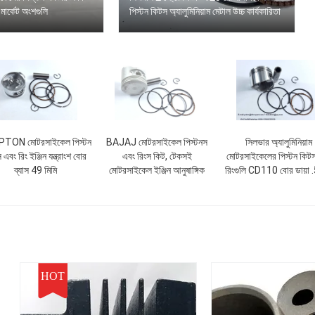
ার্কেট অংশগুলি
পিস্টন কিটস অ্যালুমিনিয়াম মেটাল উচ্চ কার্যকারিতা
TON মোটরসাইকেল পিস্টন
BAJAJ মোটরসাইকেল পিস্টনস
সিলভার অ্যালুমিনিয়াম
এবং রিং ইঞ্জিন যন্ত্রাংশ বোর
এবং রিংস কিট, টেকসই
মোটরসাইকেলের পিস্টন কিট
ব্যাস 49 মিমি
মোটরসাইকেল ইঞ্জিন আনুষাঙ্গিক
রিংগুলি CD110 বোর ডায়া 
মিমি উচ্চতা 37 মিমি
HOT