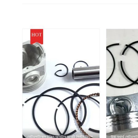
HOT
মোটরসাইকেল ইঞ্জিন আফটার মার্কেট পিস্টন কিটস
উচ্চ যথার্থ মোটরসা