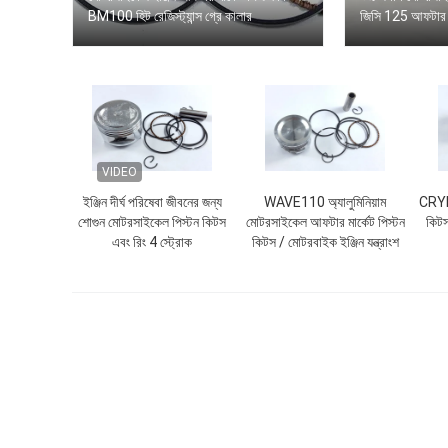
BM100 হিট রেজিস্ট্যান্স গ্রে কালার
জিসি 125 আফটার ম
VIDEO
ইঞ্জিন দীর্ঘ পরিষেবা জীবনের জন্য
WAVE110 অ্যালুমিনিয়াম
CRYP
শোগুন মোটরসাইকেল পিস্টন কিটস
মোটরসাইকেল আফটার মার্কেট পিস্টন
কিটস 
এবং রিং 4 স্ট্রোক
কিটস / মোটরবাইক ইঞ্জিন যন্ত্রাংশ