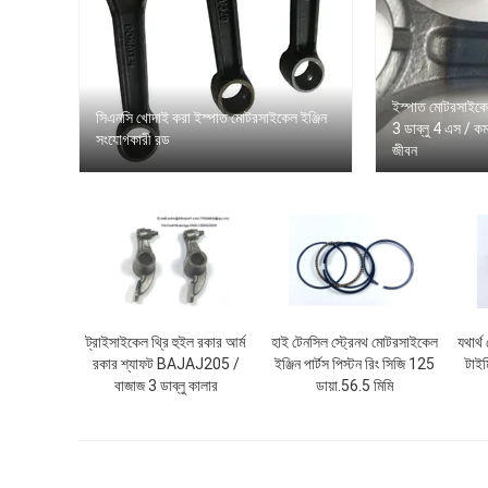
ইস্পাত মোটরসাইকে
সিএনসি খোদাই করা ইস্পাত মোটরসাইকেল ইঞ্জিন
3 ডাব্লু 4 এস / কমপ
সংযোগকারী রড
জীবন
ট্রাইসাইকেল থ্রি হুইল রকার আর্ম
হাই টেনসিল স্ট্রেনথ মোটরসাইকেল
যথার্
রকার শ্যাফট BAJAJ205 /
ইঞ্জিন পার্টস পিস্টন রিং সিজি 125
টাইম
বাজাজ 3 ডাব্লু কালার
ডায়া.56.5 মিমি