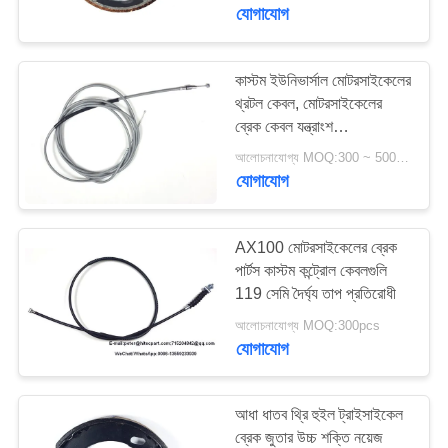
যোগাযোগ
মান
নিয়ন্ত্রণ
কাস্টম ইউনিভার্সাল মোটরসাইকেলের
89
থ্রটল কেবল, মোটরসাইকেলের
ব্রেক কেবল যন্ত্রাংশ
উদ্ধৃতির
মোটরসাইকেল ইঞ্জিন ব্লক
BAJAJ205
আলোচনাযোগ্য MOQ:300 ~ 500pcs
জন্য
যোগাযোগ
আবেদন
AX100 মোটরসাইকেলের ব্রেক
সাইট
পার্টস কাস্টম কন্ট্রোল কেবলগুলি
119 সেমি দৈর্ঘ্য তাপ প্রতিরোধী
183
ম্যাপ
আলোচনাযোগ্য MOQ:300pcs
যোগাযোগ
মোটরসাইকেল ইঞ্জিন যন্ত্রাংশ
PRIVACY
POLICY
আধা ধাতব থ্রি হুইল ট্রাইসাইকেল
ব্রেক জুতার উচ্চ শক্তি নয়েজ