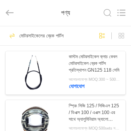
HITEC
Import
&
পণ্য
Export
Co.,Ltd..
All
Rights
Reserved.
বাড়ি
89
মোটরসাইকেলের ব্রেক পার্টস
গাড়ির খুচরা যন্ত্রাংশ
পণ্য
কাস্টম মোটরসাইকেল ক্লাচ কেবল
মোটরসাইকেল ব্রেক পার্টস
ভিডিও
প্রতিস্থাপন GN125 118 সেমি
আলোচনাযোগ্য MOQ:300 ~ 500pcs
আমাদের
যোগাযোগ
27
সম্পর্কে
স্প্রিং সিজি 125 / সিজিএল 125
মোটরসাইকেল পিস্টন কিটস
/ ডিএক্স 100 / এএক্স 100 এর
কারখানা
সাথে অ্যালুমিনিয়াম অ্যালো
ভ্রমণ
মোটরসাইকেলের ব্রেক জুতো
আলোচনাযোগ্য MOQ:500sets সরানোর জন্য ফিরে