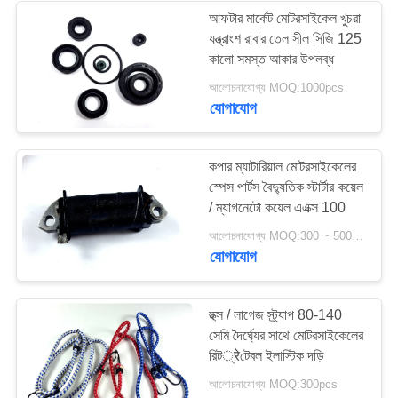
আফটার মার্কেট মোটরসাইকেল খুচরা
যন্ত্রাংশ রাবার তেল সীল সিজি 125
কালো সমস্ত আকার উপলব্ধ
আলোচনাযোগ্য MOQ:1000pcs
যোগাযোগ
কপার ম্যাটারিয়াল মোটরসাইকেলের
স্পেস পার্টস বৈদ্যুতিক স্টার্টার কয়েল
/ ম্যাগনেটো কয়েল এএক্স 100
আলোচনাযোগ্য MOQ:300 ~ 500pcs
যোগাযোগ
হুক্স / লাগেজ স্ট্র্যাপ 80-140
সেমি দৈর্ঘ্যের সাথে মোটরসাইকেলের
রিট्रेটেবল ইলাস্টিক দড়ি
আলোচনাযোগ্য MOQ:300pcs