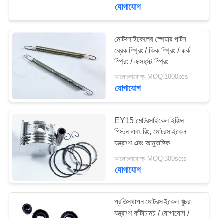
যোগাযোগ
মান
নিয়ন্ত্রণ
মোটরসাইকেলের স্পেয়ার পার্টস
ব্রেক স্প্রিং / কিক স্প্রিং / ফর্ক
স্প্রিং / এক্সহস্ট স্প্রিং
উদ্ধৃতির
আলোচনাযোগ্য MOQ:1000pcs
জন্য
যোগাযোগ
আবেদন
EY15 মোটরসাইকেল ইঞ্জিন
সাইট
পিস্টন এবং রিং, মোটরসাইকেল
যন্ত্রাংশ এবং আনুষাঙ্গিক
ম্যাপ
আলোচনাযোগ্য MOQ:300sets
যোগাযোগ
PRIVACY
POLICY
প্রতিস্থাপন মোটরসাইকেল খুচরা
যন্ত্রাংশ কাঁটাচামচ / যোগাযোগ /