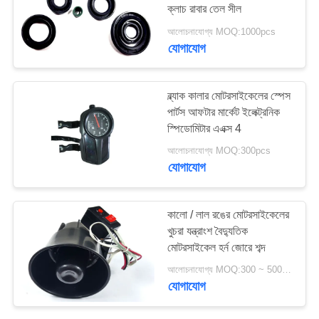
ক্লাচ রাবার তেল সীল
আলোচনাযোগ্য MOQ:1000pcs
যোগাযোগ
ব্ল্যাক কালার মোটরসাইকেলের স্পেস
পার্টস আফটার মার্কেট ইলেক্ট্রনিক
স্পিডোমিটার এএক্স 4
আলোচনাযোগ্য MOQ:300pcs
যোগাযোগ
কালো / লাল রঙের মোটরসাইকেলের
খুচরা যন্ত্রাংশ বৈদ্যুতিক
মোটরসাইকেল হর্ন জোরে শব্দ
আলোচনাযোগ্য MOQ:300 ~ 500sets সরানোর জন্য ফিরে
যোগাযোগ