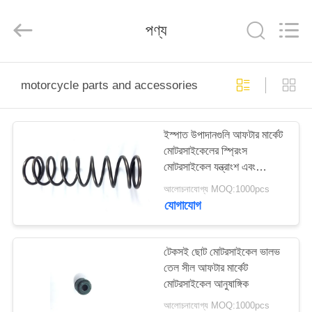
HITEC
Import
&
পণ্য
Export
Co.,Ltd..
All
Rights
Reserved.
বাড়ি
motorcycle parts and accessories
পণ্য
ইস্পাত উপাদানগুলি আফটার মার্কেট
মোটরসাইকেলের স্প্রিংস
ভিডিও
মোটরসাইকেল যন্ত্রাংশ এবং
আনুষাঙ্গিক
আলোচনাযোগ্য MOQ:1000pcs
আমাদের
যোগাযোগ
সম্পর্কে
টেকসই ছোট মোটরসাইকেল ভালভ
তেল সীল আফটার মার্কেট
কারখানা
মোটরসাইকেল আনুষাঙ্গিক
ভ্রমণ
আলোচনাযোগ্য MOQ:1000pcs