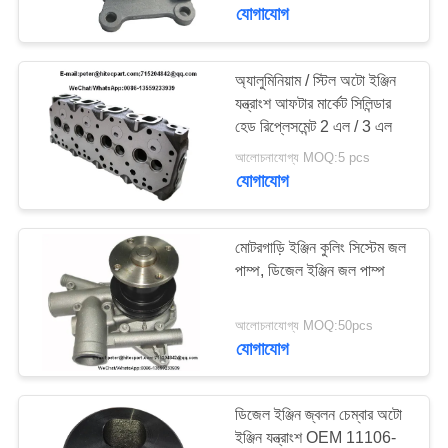
যোগাযোগ
মান
নিয়ন্ত্রণ
অ্যালুমিনিয়াম / স্টিল অটো ইঞ্জিন
যন্ত্রাংশ আফটার মার্কেট সিলিন্ডার
হেড রিপ্লেসমেন্ট 2 এল / 3 এল
উদ্ধৃতির
আলোচনাযোগ্য MOQ:5 pcs
জন্য
যোগাযোগ
আবেদন
মোটরগাড়ি ইঞ্জিন কুলিং সিস্টেম জল
সাইট
পাম্প, ডিজেল ইঞ্জিন জল পাম্প
ম্যাপ
আলোচনাযোগ্য MOQ:50pcs
যোগাযোগ
PRIVACY
POLICY
ডিজেল ইঞ্জিন জ্বলন চেম্বার অটো
ইঞ্জিন যন্ত্রাংশ OEM 11106-