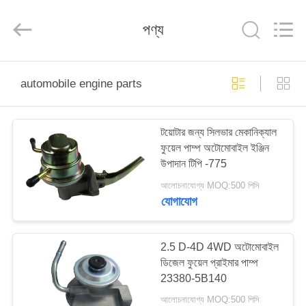
HITEC
Import
&
পণ্য
Export
Co.,Ltd..
All
Rights
Reserved.
বাড়ি
automobile engine parts
পণ্য
টয়োটার জন্য সিলভার মেকানিক্যাল
ফুয়েল পাম্প অটোমোবাইল ইঞ্জিন
ভিডিও
উপাদান টিপি -775
আলোচনাযোগ্য MOQ:500 পিসি
আমাদের
যোগাযোগ
সম্পর্কে
2.5 D-4D 4WD অটোমোবাইল
ডিজেল ফুয়েল প্রাইমার পাম্প
কারখানা
23380-5B140
ভ্রমণ
আলোচনাযোগ্য MOQ:500 পিসি