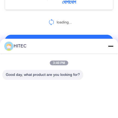
যোগাযোগ
loading...
আমাদের সাথে যোগাযোগ করুন!
HITEC
সব
3:40 PM
Good day, what product are you looking for?
গাড়ির খুচরা যন্ত্রাংশ
মোটরসাইকেল পিস্টন কিটস
মোটরসাইকেল ইঞ্জিন ব্লক
মোটরসাইকেল ইঞ্জিন যন্ত্রাংশ
মোটরসাইকেল ট্রান্সমিশন
মোটরসাইকেল ড্রাইভ পার্টস
যন্ত্রাংশ