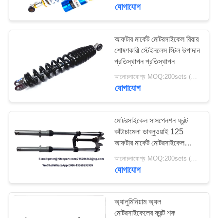
যোগাযোগ
মান
নিয়ন্ত্রণ
আফটার মার্কেট মোটরসাইকেল রিয়ার
শোষণকারী স্টেইনলেস স্টিল উপাদান
প্রতিস্থাপন প্রতিস্থাপন
উদ্ধৃতির
আলোচনাযোগ্য MOQ:200sets (2pcs / সেট থাকে)
জন্য
যোগাযোগ
আবেদন
মোটরসাইকেল সাসপেনশন ফ্রন্ট
সাইট
কাঁটাচামেলা ডাব্লুওয়াই 125
আফটার মার্কেট মোটরসাইকেল
ম্যাপ
যন্ত্রাংশ
আলোচনাযোগ্য MOQ:200sets (2pcs / সেট থাকে)
যোগাযোগ
PRIVACY
POLICY
অ্যালুমিনিয়াম অ্যল
মোটরসাইকেলের ফ্রন্ট শক