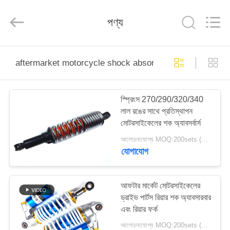
HITEC
Import
&
পণ্য
Export
Co.,Ltd..
All
Rights
Reserved.
বাড়ি
aftermarket motorcycle shock absorbers
পণ্য
স্প্রিংস 270/290/320/340
লাল রঙের সাথে প্রতিস্থাপন
ভিডিও
মোটরসাইকেলের শক অ্যাবসর্বার্স
আলোচনাযোগ্য MOQ:200sets (2pcs / সেট থাকে)
আমাদের
যোগাযোগ
সম্পর্কে
আফটার মার্কেট মোটরসাইকেলের
ড্রাইভ পার্টস রিয়ার শক অ্যাবসারবার
কারখানা
এবং রিয়ার ফর্ক
ভ্রমণ
আলোচনাযোগ্য MOQ:200sets (2pcs / সেট থাকে)