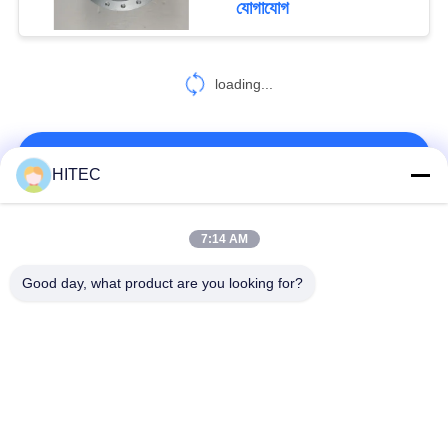
যোগাযোগ
loading...
আমাদের সাথে যোগাযোগ করুন!
HITEC
সব
7:14 AM
Good day, what product are you looking for?
গাড়ির খুচরা যন্ত্রাংশ
মোটরসাইকেল পিস্টন কিটস
মোটরসাইকেল ইঞ্জিন ব্লক
মোটরসাইকেল ইঞ্জিন যন্ত্রাংশ
মোটরসাইকেল ট্রান্সমিশন
মোটরসাইকেল ড্রাইভ পার্টস
যন্ত্রাংশ