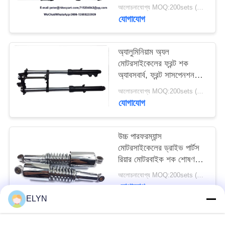
যন্ত্রাংশ
আলোচনাযোগ্য MOQ:200sets (2pcs / সেট থাকে)
যোগাযোগ
অ্যালুমিনিয়াম অ্যল
মোটরসাইকেলের ফ্রন্ট শক
অ্যাবসবার্ব, ফ্রন্ট সাসপেনশন
সিজি 125 ফোর করে
আলোচনাযোগ্য MOQ:200sets (2pcs / সেট থাকে)
যোগাযোগ
উচ্চ পারফরম্যান্স
মোটরসাইকেলের ড্রাইভ পার্টস
রিয়ার মোটরবাইক শক শোষণকারী
এসটিএক্স -১৫৫ 125
আলোচনাযোগ্য MOQ:200sets (2pcs / সেট থাকে)
যোগাযোগ
ELYN