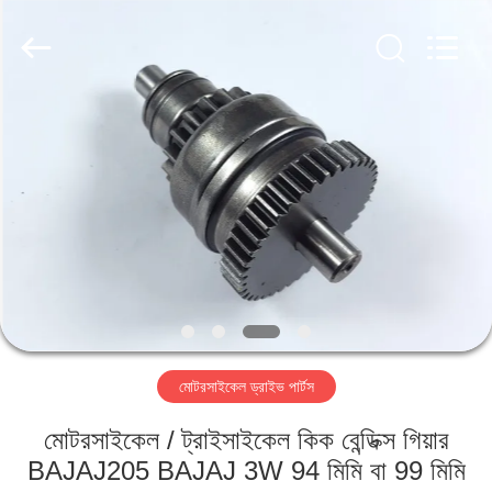
HITEC
Import
&
Export
Co.,Ltd..
All
Rights
Reserved.
বাড়ি
পণ্য
ভিডিও
আমাদের
সম্পর্কে
মোটরসাইকেল ড্রাইভ পার্টস
কারখানা
মোটরসাইকেল / ট্রাইসাইকেল কিক বেন্ডিক্স গিয়ার
ভ্রমণ
BAJAJ205 BAJAJ 3W 94 মিমি বা 99 মিমি