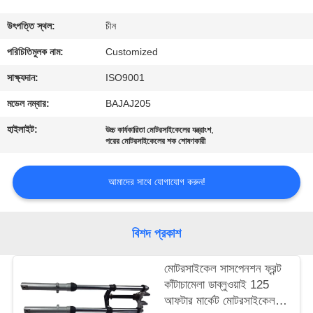
মান
উৎপত্তি স্থল:
চীন
নিয়ন্ত্রণ
পরিচিতিমুলক নাম:
Customized
সাক্ষ্যদান:
ISO9001
উদ্ধৃতির
মডেল নম্বার:
BAJAJ205
জন্য
হাইলাইট:
,
উচ্চ কার্যকারিতা মোটরসাইকেলের যন্ত্রাংশ
আবেদন
পরের মোটরসাইকেলের শক শোষণকারী
আমাদের সাথে যোগাযোগ করুন!
সাইট
ম্যাপ
বিশদ প্রকাশ
PRIVACY
মোটরসাইকেল সাসপেনশন ফ্রন্ট
POLICY
কাঁটাচামেলা ডাব্লুওয়াই 125
আফটার মার্কেট মোটরসাইকেল