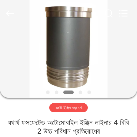
HITEC
Import
&
Export
Co.,Ltd..
All
Rights
Reserved.
বাড়ি
পণ্য
ভিডিও
আমাদের
সম্পর্কে
অটো ইঞ্জিন যন্ত্রাংশ
কারখানা
যথার্থ ফসফেটেড অটোমোবাইল ইঞ্জিন লাইনার 4 বিবি
ভ্রমণ
2 উচ্চ পরিধান প্রতিরোধের