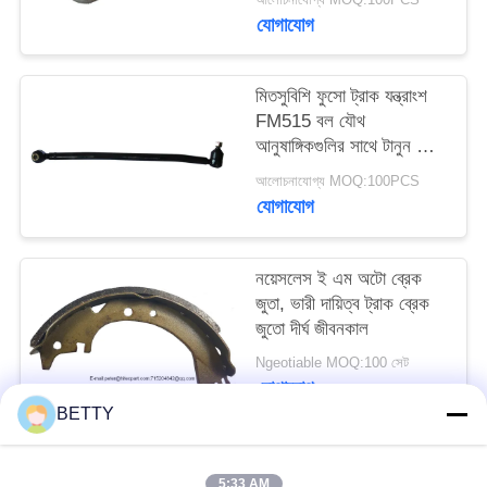
যোগাযোগ
মিতসুবিশি ফুসো ট্রাক যন্ত্রাংশ
FM515 বল যৌথ
আনুষাঙ্গিকগুলির সাথে টানুন লিংক
MC405933 আরএইচ
আলোচনাযোগ্য MOQ:100PCS
যোগাযোগ
নয়েসলেস ই এম অটো ব্রেক
জুতা, ভারী দায়িত্ব ট্রাক ব্রেক
জুতো দীর্ঘ জীবনকাল
Ngeotiable MOQ:100 সেট
যোগাযোগ
BETTY
সব
5:33 AM