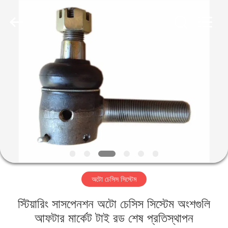
HITEC
Import
&
Export
Co.,Ltd..
All
Rights
Reserved.
বাড়ি
পণ্য
ভিডিও
আমাদের
সম্পর্কে
অটো চেসিস সিস্টেম
কারখানা
স্টিয়ারিং সাসপেনশন অটো চেসিস সিস্টেম অংশগুলি
ভ্রমণ
আফটার মার্কেট টাই রড শেষ প্রতিস্থাপন