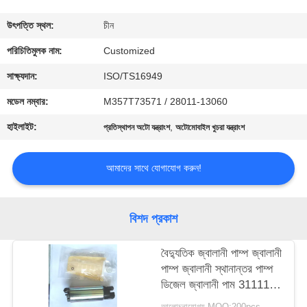
মান
উৎপত্তি স্থল:
চীন
নিয়ন্ত্রণ
পরিচিতিমুলক নাম:
Customized
সাক্ষ্যদান:
ISO/TS16949
উদ্ধৃতির
মডেল নম্বার:
M357T73571 / 28011-13060
জন্য
হাইলাইট:
,
প্রতিস্থাপন অটো যন্ত্রাংশ
অটোমোবাইল খুচরা যন্ত্রাংশ
আবেদন
আমাদের সাথে যোগাযোগ করুন!
সাইট
ম্যাপ
বিশদ প্রকাশ
PRIVACY
বৈদ্যুতিক জ্বালানী পাম্প জ্বালানী
পাম্প জ্বালানী স্থানান্তর পাম্প
POLICY
ডিজেল জ্বালানী পাম 31111-
2-2000 হুন্ডাইয়ের জন্য ফিট
আলোচনাযোগ্য MOQ:200pcs