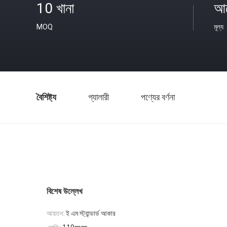
10 খানা
আল
MOQ
মূল্য
বৈশিষ্ট্য
গ্যালারী
পণ্যের বর্ণনা
বিশেষ উল্লেখ
আয়তন:
ই এম স্ট্যান্ডার্ড আকার