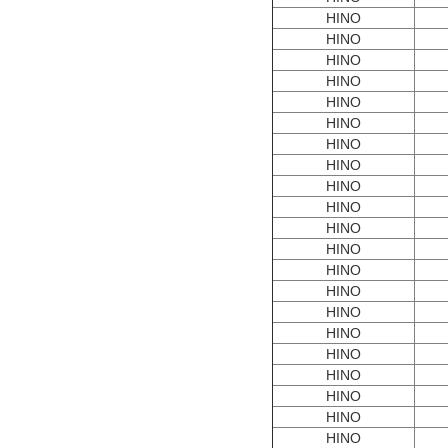
HINO
HINO
HINO
HINO
HINO
HINO
HINO
HINO
HINO
HINO
HINO
HINO
HINO
HINO
HINO
HINO
HINO
HINO
HINO
HINO
HINO