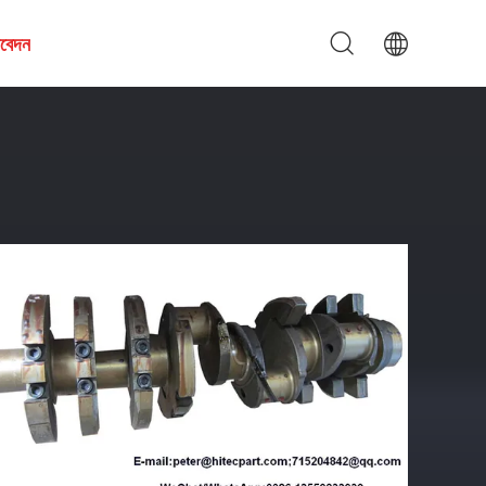
আবেদন