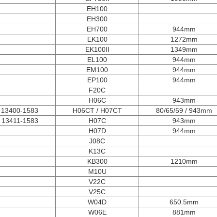
EH100
EH300
EH700
944mm
EK100
1272mm
EK100Ⅱ
1349mm
EL100
944mm
EM100
944mm
EP100
944mm
F20C
H06C
943mm
13400-1583
H06CT / H07CT
80/65/59 / 943mm
13411-1583
H07C
943mm
H07D
944mm
J08C
K13C
KB300
1210mm
M10U
V22C
V25C
W04D
650.5mm
W06E
881mm