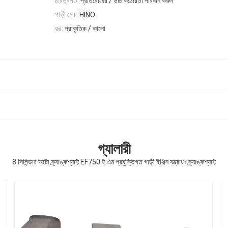
চরিত্রগত:
প্রতিরোধের / উচ্চ কঠোরতা পরিধান করুন
গাড়ী মেক:
HINO
রঙ:
প্রাকৃতিক / কালো
গ্যালারী
8 সিলিন্ডার অটো ক্র্যাঙ্কশ্যাফ্ট EF750 ই এম প্রযুক্তিগত গাড়ী ইঞ্জিন যন্ত্রাংশ ক্র্যাঙ্কশ্যাফ্ট