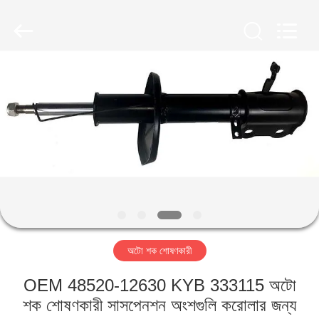
HITEC
Import
&
Export
Co.,Ltd..
All
Rights
Reserved.
বাড়ি
পণ্য
ভিডিও
আমাদের
সম্পর্কে
অটো শক শোষণকারী
কারখানা
OEM 48520-12630 KYB 333115 অটো
ভ্রমণ
শক শোষণকারী সাসপেনশন অংশগুলি করোলার জন্য