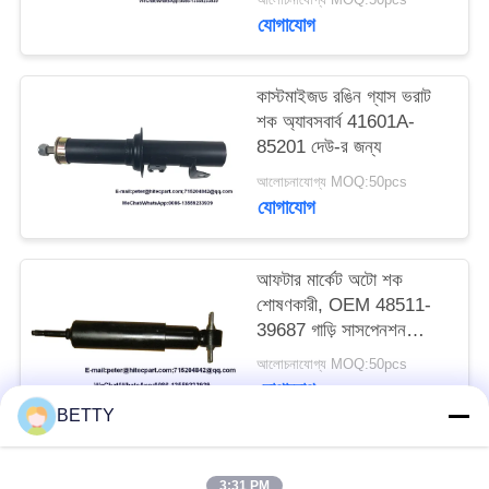
যোগাযোগ
কাস্টমাইজড রঙিন গ্যাস ভরাট
শক অ্যাবসবার্ব 41601A-
85201 দেউ-র জন্য
আলোচনাযোগ্য MOQ:50pcs
যোগাযোগ
আফটার মার্কেট অটো শক
শোষণকারী, OEM 48511-
39687 গাড়ি সাসপেনশন
অংশগুলি
আলোচনাযোগ্য MOQ:50pcs
যোগাযোগ
BETTY
সব
3:31 PM