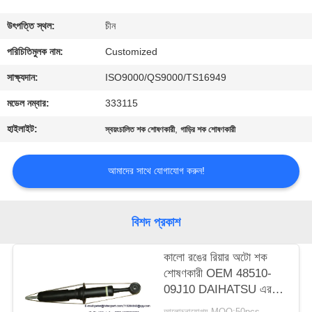
মান
উৎপত্তি স্থল:
চীন
নিয়ন্ত্রণ
পরিচিতিমুলক নাম:
Customized
সাক্ষ্যদান:
ISO9000/QS9000/TS16949
উদ্ধৃতির
মডেল নম্বার:
333115
জন্য
হাইলাইট:
,
স্বয়ংচালিত শক শোষণকারী
গাড়ির শক শোষণকারী
আবেদন
আমাদের সাথে যোগাযোগ করুন!
সাইট
ম্যাপ
বিশদ প্রকাশ
PRIVACY
কালো রঙের রিয়ার অটো শক
শোষণকারী OEM 48510-
POLICY
09J10 DAIHATSU এর
জন্য
আলোচনাযোগ্য MOQ:50pcs