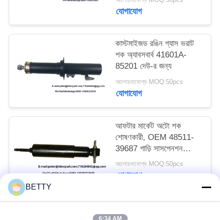
যোগাযোগ
কাস্টমাইজড রঙিন গ্যাস ভরাট
শক অ্যাবসবার্ব 41601A-
85201 দেউ-র জন্য
আলোচনাযোগ্য MOQ:50pcs
যোগাযোগ
আফটার মার্কেট অটো শক
শোষণকারী, OEM 48511-
39687 গাড়ি সাসপেনশন
অংশগুলি
আলোচনাযোগ্য MOQ:50pcs
যোগাযোগ
BETTY
সব
6:34 AM