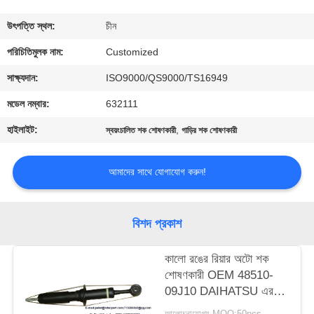
মান
উৎপত্তি স্থল:
চীন
নিয়ন্ত্রণ
পরিচিতিমুলক নাম:
Customized
সাক্ষ্যদান:
ISO9000/QS9000/TS16949
উদ্ধৃতির
মডেল নম্বার:
632111
জন্য
হাইলাইট:
,
স্বয়ংচালিত শক শোষণকারী
গাড়ির শক শোষণকারী
আবেদন
আমাদের সাথে যোগাযোগ করুন!
সাইট
ম্যাপ
বিশদ প্রকাশ
PRIVACY
কালো রঙের রিয়ার অটো শক
শোষণকারী OEM 48510-
POLICY
09J10 DAIHATSU এর
জন্য
আলোচনাযোগ্য MOQ:50pcs