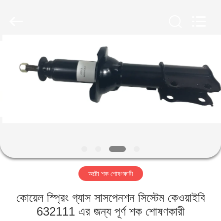
HITEC
Import
&
Export
Co.,Ltd..
All
Rights
Reserved.
বাড়ি
পণ্য
ভিডিও
আমাদের
সম্পর্কে
অটো শক শোষণকারী
কারখানা
কোয়েল স্প্রিং গ্যাস সাসপেনশন সিস্টেম কেওয়াইবি
ভ্রমণ
632111 এর জন্য পূর্ণ শক শোষণকারী