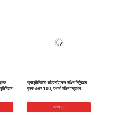
ব্লক
অ্যালুমিনিয়াম মোটরসাইকেল ইঞ্জিন সিলিন্ডার
ট্রাইসা
মিনিয়াম
ব্লক এএক্স 100, যথার্থ ইঞ্জিন যন্ত্রাংশ
লোহার ঢ
ভালো দাম