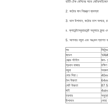
হাইট-টেক মেশিনের সাথে মোটরসাইকেলে
2. কঠোর মান নিয়ন্ত্রণ ব্যবস্থা
3. ভাল উপাদান, কঠোর তাপ অপচয়, চম
৪. ক্লায়েন্টসেকুয়ারমেন্ট অনুসারে সুন্দর 
5. আপনার নমুনা এবং অঙ্কন স্বাগত হ
পদ
সিলিন্
মডেল
YAM
কোল্ড স্টাইল
জল- ক
প্রধান বাজার
দক্ষিণ
নমুনা
সহজল
বোর দিয়া।
40
বৈধ উচ্চতা
64
মোট উচ্চতা
87.
ঘাই
4str
তরবার
অনুরো
উপাদান
লোহা