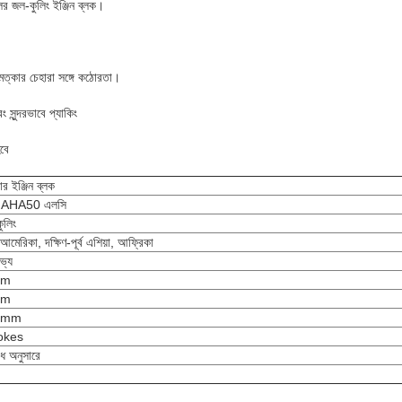
র জল-কুলিং ইঞ্জিন ব্লক।
ত্কার চেহারা সঙ্গে কঠোরতা।
এবং সুন্দরভাবে প্যাকিং
বে
ডার ইঞ্জিন ব্লক
AHA50 এলসি
ুলিং
 আমেরিকা, দক্ষিণ-পূর্ব এশিয়া, আফ্রিকা
ভ্য
mm
mm
5mm
okes
ধ অনুসারে