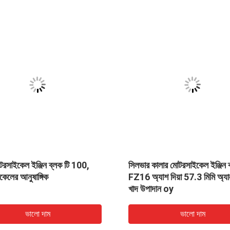
মোটরসাইকেল ইঞ্জিন ব্লক টি 100,
সিলভার কালার মোটরসাইকেল ইঞ্জিন 
েলের আনুষাঙ্গিক
FZ16 অ্যাশ দিয়া 57.3 মিমি অ্যালু
খাদ উপাদান oy
ভালো দাম
ভালো দাম