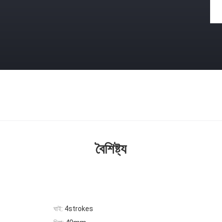
বৈশিষ্ট্য
ঘাই:
4strokes