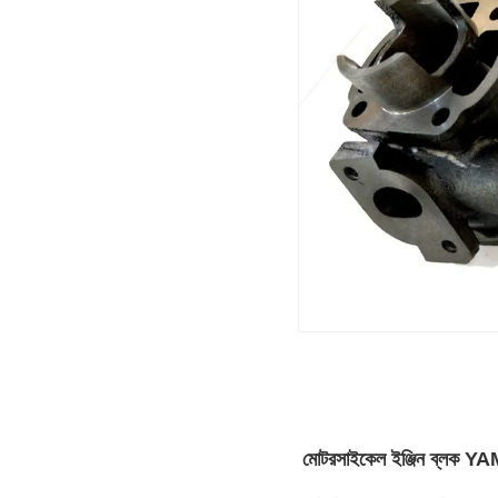
মোটরসাইকেল ইঞ্জিন ব্লক YA