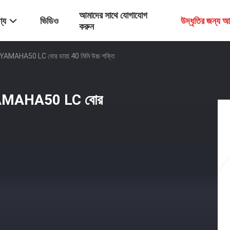
আমাদের সাথে যোগাযোগ
্য
ভিডিও
উদ্ধৃতির জন্য 
করুন
্লক YAMAHA50 LC বোর ডায়া.40 মিমি উচ্চ শক্তি
্লক YAMAHA50 LC বোর