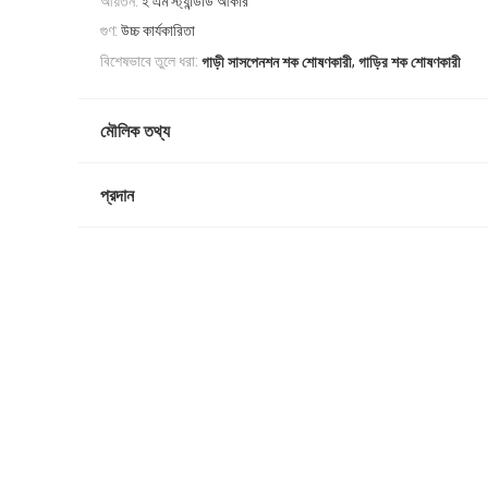
আয়তন:
ই এম স্ট্যান্ডার্ড আকার
গুণ:
উচ্চ কার্যকারিতা
,
বিশেষভাবে তুলে ধরা:
গাড়ী সাসপেনশন শক শোষণকারী
গাড়ির শক শোষণকারী
মৌলিক তথ্য
প্রদান