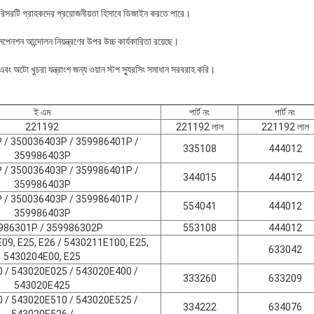
রিসরটি গ্রাহকদের প্রয়োজনীয়তা হিসাবে ডিজাইন করতে পারে।
নশন আন্দোলন নিয়ন্ত্রণের উপর উচ্চ কার্যকারিতা রয়েছে।
এবং অটো খুচরা যন্ত্রাংশ জন্য ওয়ান স্টপ স্যুরসিং সমাধান সরবরাহ করি।
ই এম
পার্ট নং
পার্ট নং
221192
221192 লাল
221192 লাল
 / 350036403P / 359986401P /
335108
444012
359986403P
 / 350036403P / 359986401P /
344015
444012
359986403P
 / 350036403P / 359986401P /
554041
444012
359986403P
986301P / 359986302P
553108
444012
09, E25, E26 / 5430211E100, E25,
633042
5430204E00, E25
 / 543020E025 / 543020E400 /
333260
633209
543020E425
 / 543020E510 / 543020E525 /
334222
634076
543020E526 /