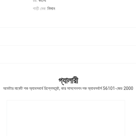
রঙ:
কালো
গাড়ী মেক:
নিসান
গ্যালারী
আফটার মার্কেট শক অ্যাবসবার্ব রিপ্লেসমেন্ট, কার সাসপেনশন শক অ্যাবসর্বার্স 56101-জেড 2000