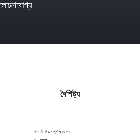
োচনাযোগ্য
বৈশিষ্ট্য
পরবর্তী:
ই এম প্রতিস্থাপন