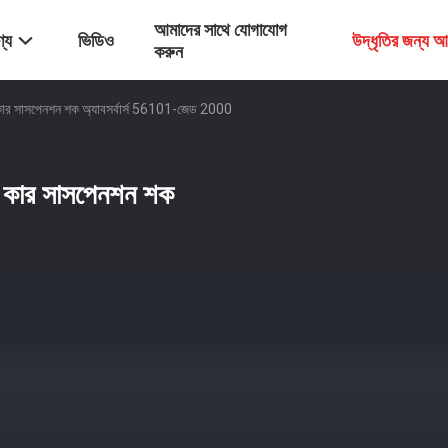
আমাদের সাথে যোগাযোগ
্য
ভিডিও
উদ্ধৃতির জন্য 
করুন
্ট, কার সাসপেনশন শক অ্যাবসর্বার্স 56101-জেড 2000
্ট, কার সাসপেনশন শক