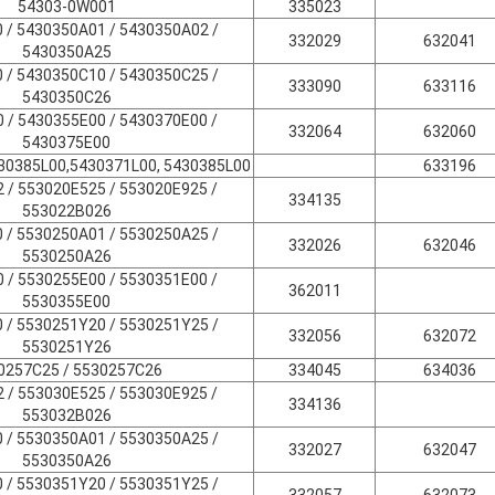
54303-0W001
335023
 / 5430350A01 / 5430350A02 /
332029
632041
5430350A25
 / 5430350C10 / 5430350C25 /
333090
633116
5430350C26
 / 5430355E00 / 5430370E00 /
332064
632060
5430375E00
430385L00,5430371L00, 5430385L00
633196
 / 553020E525 / 553020E925 /
334135
553022B026
 / 5530250A01 / 5530250A25 /
332026
632046
5530250A26
 / 5530255E00 / 5530351E00 /
362011
5530355E00
 / 5530251Y20 / 5530251Y25 /
332056
632072
5530251Y26
0257C25 / 5530257C26
334045
634036
 / 553030E525 / 553030E925 /
334136
553032B026
 / 5530350A01 / 5530350A25 /
332027
632047
5530350A26
 / 5530351Y20 / 5530351Y25 /
332057
632073