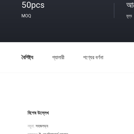
50pcs
আল
MOQ
মূল্য
বৈশিষ্ট্য
গ্যালারী
পণ্যের বর্ণনা
বিশেষ উল্লেখ
নমুনা:
সহজলভ্য