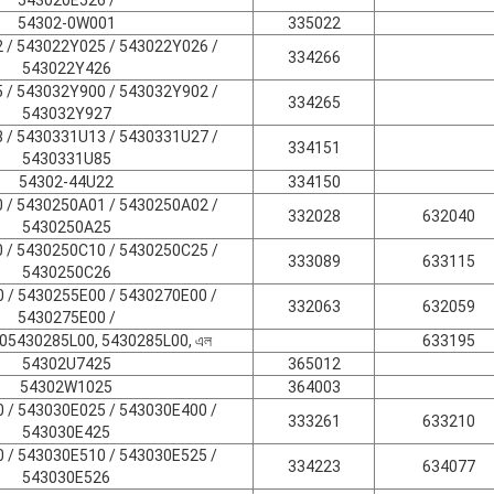
54302-0W001
335022
 / 543022Y025 / 543022Y026 /
334266
543022Y426
 / 543032Y900 / 543032Y902 /
334265
543032Y927
 / 5430331U13 / 5430331U27 /
334151
5430331U85
54302-44U22
334150
 / 5430250A01 / 5430250A02 /
332028
632040
5430250A25
 / 5430250C10 / 5430250C25 /
333089
633115
5430250C26
 / 5430255E00 / 5430270E00 /
332063
632059
5430275E00 /
05430285L00, 5430285L00, এল
633195
54302U7425
365012
54302W1025
364003
 / 543030E025 / 543030E400 /
333261
633210
543030E425
 / 543030E510 / 543030E525 /
334223
634077
543030E526