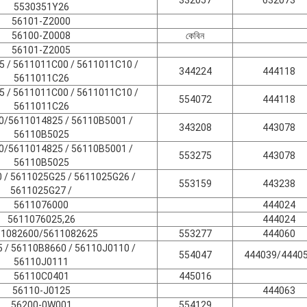
5530351Y26
56101-Z2000
56100-Z0008
কেবিন
56101-Z2005
 / 5611011C00 / 5611011C10 /
344224
444118
5611011C26
 / 5611011C00 / 5611011C10 /
554072
444118
5611011C26
0/5611014825 / 56110B5001 /
343208
443078
56110B5025
0/5611014825 / 56110B5001 /
553275
443078
56110B5025
 / 5611025G25 / 5611025G26 /
553159
443238
5611025G27 /
5611076000
444024
5611076025,26
444024
11082600/5611082625
553277
444060
 / 56110B8660 / 56110J0110 /
554047
444039/4440
56110J0111
56110C0401
445016
56110-J0125
444063
56200-0W001
554129