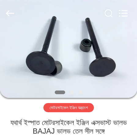
HITEC
Import
&
Export
Co.,Ltd..
All
Rights
Reserved.
বাড়ি
পণ্য
ভিডিও
আমাদের
সম্পর্কে
মোটরসাইকেল ইঞ্জিন যন্ত্রাংশ
কারখানা
যথার্থ ইস্পাত মোটরসাইকেল ইঞ্জিন এক্সভাস্ট ভালভ
ভ্রমণ
BAJAJ ভালভ তেল সীল সঙ্গে