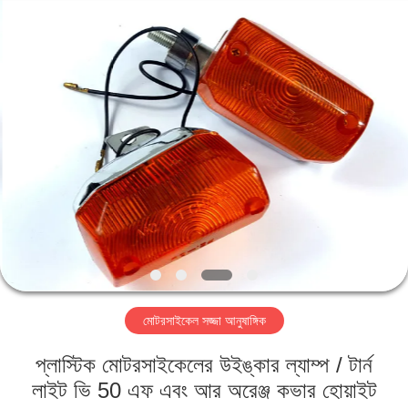
HITEC
Import
&
Export
Co.,Ltd..
All
Rights
Reserved.
বাড়ি
পণ্য
ভিডিও
আমাদের
সম্পর্কে
মোটরসাইকেল সজ্জা আনুষাঙ্গিক
কারখানা
প্লাস্টিক মোটরসাইকেলের উইঙ্কার ল্যাম্প / টার্ন
ভ্রমণ
লাইট ভি 50 এফ এবং আর অরেঞ্জ কভার হোয়াইট