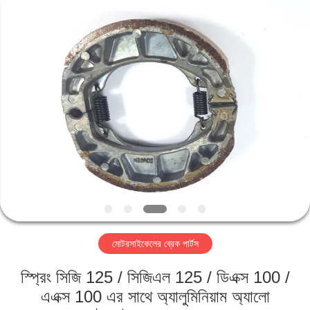
HITEC
Import
&
Export
Co.,Ltd..
All
Rights
Reserved.
বাড়ি
পণ্য
ভিডিও
আমাদের
সম্পর্কে
মোটরসাইকেলের ব্রেক পার্টস
কারখানা
স্প্রিং সিজি 125 / সিজিএল 125 / ডিএক্স 100 /
ভ্রমণ
এএক্স 100 এর সাথে অ্যালুমিনিয়াম অ্যালো