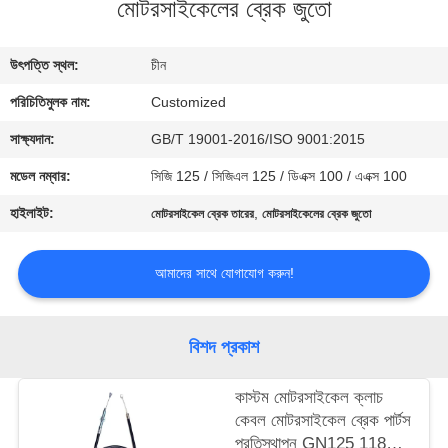
মোটরসাইকেলের ব্রেক জুতো
মান
উৎপত্তি স্থল:
চীন
নিয়ন্ত্রণ
পরিচিতিমুলক নাম:
Customized
উদ্ধৃতির
সাক্ষ্যদান:
GB/T 19001-2016/ISO 9001:2015
জন্য
মডেল নম্বার:
সিজি 125 / সিজিএল 125 / ডিএক্স 100 / এএক্স 100
আবেদন
হাইলাইট:
,
মোটরসাইকেল ব্রেক তারের
মোটরসাইকেলের ব্রেক জুতো
সাইট
আমাদের সাথে যোগাযোগ করুন!
ম্যাপ
বিশদ প্রকাশ
PRIVACY
কাস্টম মোটরসাইকেল ক্লাচ
POLICY
কেবল মোটরসাইকেল ব্রেক পার্টস
প্রতিস্থাপন GN125 118