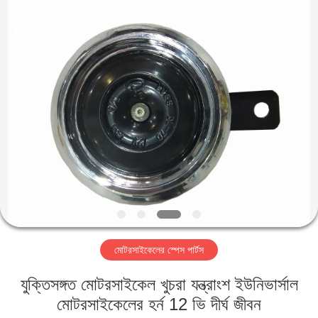
HITEC
Import
&
Export
Co.,Ltd..
All
Rights
Reserved.
বাড়ি
পণ্য
ভিডিও
আমাদের
সম্পর্কে
মোটরসাইকেলের স্পেস পার্টস
কারখানা
যুক্তিসঙ্গত মোটরসাইকেল খুচরা যন্ত্রাংশ ইউনিভার্সাল
ভ্রমণ
মোটরসাইকেলের হর্ন 12 ভি দীর্ঘ জীবন