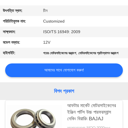
মান
উৎপত্তি স্থল:
চীন
নিয়ন্ত্রণ
পরিচিতিমুলক নাম:
Customized
সাক্ষ্যদান:
ISO/TS 16949: 2009
উদ্ধৃতির
মডেল নম্বার:
12V
জন্য
হাইলাইট:
,
পরের মোটরসাইকেলের যন্ত্রাংশ
মোটরসাইকেলের প্রতিস্থাপন যন্ত্রাংশ
আবেদন
আমাদের সাথে যোগাযোগ করুন!
সাইট
ম্যাপ
বিশদ প্রকাশ
PRIVACY
আফটার মার্কেট মোটরসাইকেলের
ইঞ্জিন পার্টস উচ্চ পারফরম্যান্স
POLICY
নেকিং বিয়ারিং BAJAJ
আলোচনাযোগ্য MOQ:3000pcs