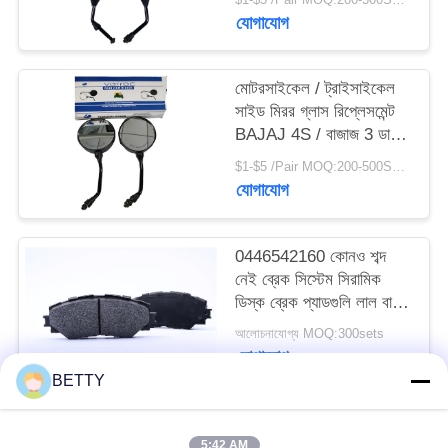
যোগাযোগ
মোটরসাইকেল / ট্রাইসাইকেল
সাইড মিরর গ্লাস রিপ্লেসমেন্ট
BAJAJ 4S / বাজাজ 3 ডাব্লু
/ বাজাজ205 কালো
$1-$5 /Pair MOQ:200-500SETS
যোগাযোগ
0446542160 কোনও শব্দ
নেই ব্রেক সিস্টেম সিরামিক
ডিস্ক ব্রেক প্যাডগুলি লাল বা
কাস্টমাইজড H1699
আলোচনাযোগ্য MOQ:300sets
যোগাযোগ
BETTY
সব
5:42 AM