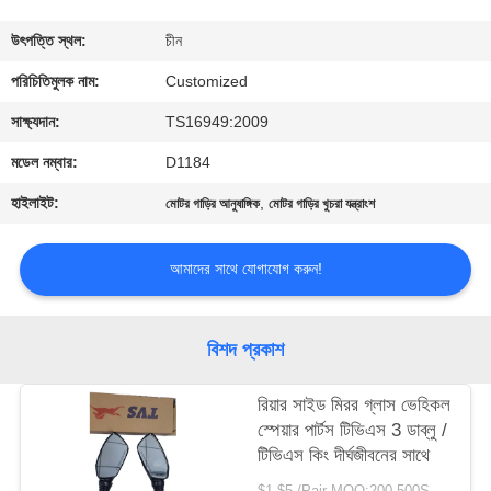
মান
উৎপত্তি স্থল:
চীন
নিয়ন্ত্রণ
পরিচিতিমুলক নাম:
Customized
সাক্ষ্যদান:
TS16949:2009
উদ্ধৃতির
মডেল নম্বার:
D1184
জন্য
হাইলাইট:
,
মোটর গাড়ির আনুষাঙ্গিক
মোটর গাড়ির খুচরা যন্ত্রাংশ
আবেদন
আমাদের সাথে যোগাযোগ করুন!
সাইট
ম্যাপ
বিশদ প্রকাশ
PRIVACY
রিয়ার সাইড মিরর গ্লাস ভেহিকল
স্পেয়ার পার্টস টিভিএস 3 ডাব্লু /
POLICY
টিভিএস কিং দীর্ঘজীবনের সাথে
$1-$5 /Pair MOQ:200-500SETS