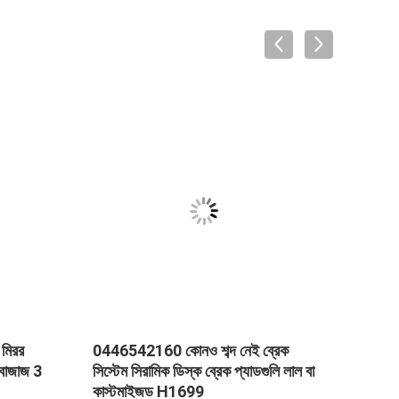
 মিরর
0446542160 কোনও শব্দ নেই ব্রেক
ইস্পাত
 বাজাজ 3
সিস্টেম সিরামিক ডিস্ক ব্রেক প্যাডগুলি লাল বা
BAJAJ 
কাস্টমাইজড H1699
যথাযথ