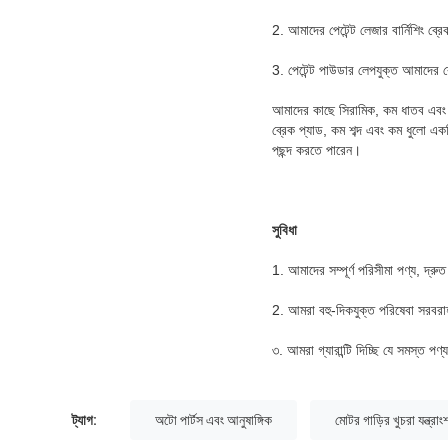
2. আমাদের পেটেন্ট লেজার বার্নিশিং ব্র
3. পেটেন্ট পাউডার লেপযুক্ত আমাদের ব্
আমাদের কাছে সিরামিক, কম ধাতব এবং আধা
ব্রেক প্যাড, কম শব্দ এবং কম ধুলো এ
পছন্দ করতে পারেন।
সুবিধা
1. আমাদের সম্পূর্ণ পরিসীমা পণ্য, দ্
2. আমরা বহু-দিকযুক্ত পরিষেবা সরবরা
৩. আমরা গ্যারান্টি দিচ্ছি যে সমস্ত 
ট্যাগ:
অটো পার্টস এবং আনুষাঙ্গিক
মোটর গাড়ির খুচরা যন্ত্রাং