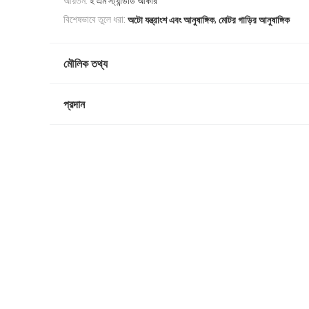
আয়তন:
ই এম স্ট্যান্ডার্ড আকার
,
বিশেষভাবে তুলে ধরা:
অটো যন্ত্রাংশ এবং আনুষাঙ্গিক
মোটর গাড়ির আনুষাঙ্গিক
মৌলিক তথ্য
প্রদান