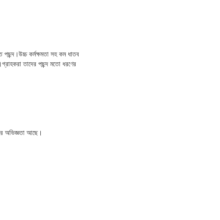
ত পছন্দ।উচ্চ কর্মক্ষমতা সহ কম ধাতব
।গ্রাহকরা তাদের পছন্দ মতো ধরণের
ছরের অভিজ্ঞতা আছে।