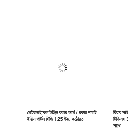
সেট,
মোটরসাইকেল ইঞ্জিন রকার আর্ম / রকার শাফট
রিয়ার সা
ইঞ্জিন পার্টস সিজি 125 উচ্চ কঠোরতা
টিভিএস 3
সাথে