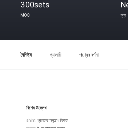
300sets
N
MOQ
মূল্য
বৈশিষ্ট্য
গ্যালারী
পণ্যের বর্ণনা
বিশেষ উল্লেখ
গ্রাহকের অনুরোধ হিসাবে
shim: