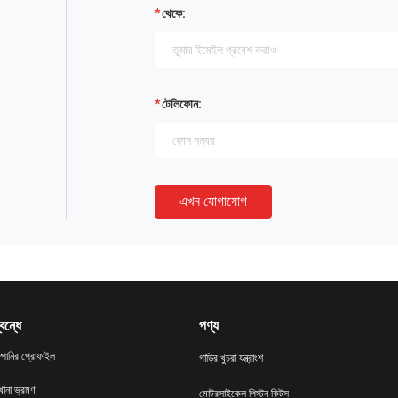
থেকে:
টেলিফোন:
এখন যোগাযোগ
বন্ধে
পণ্য
্পানির প্রোফাইল
গাড়ির খুচরা যন্ত্রাংশ
খানা ভ্রমণ
মোটরসাইকেল পিস্টন কিটস