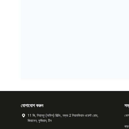
যোগাযোগ করুন
সম্
11 জি, লিয়ানফু (অফিস) বিল্ডিং, নম্বর 2 লিয়ানকিয়ান ওয়েস্ট রোড,
কোম
জিয়ামেন, ফুজিয়ান, চীন
কার