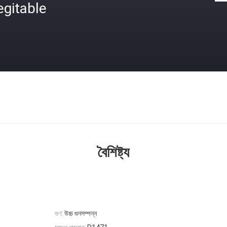
egitable
বৈশিষ্ট্য
গুণ:
উচ্চ গুনসম্পন্ন