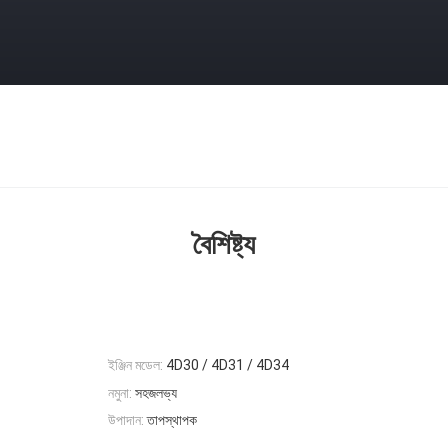
বৈশিষ্ট্য
ইঞ্জিন মডেল:
4D30 / 4D31 / 4D34
নমুনা:
সহজলভ্য
উপাদান:
তাপস্থাপক