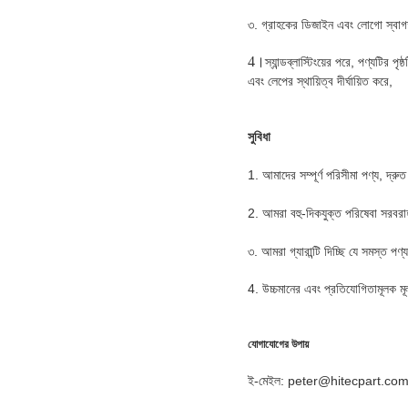
৩. গ্রাহকের ডিজাইন এবং লোগো স্বা
4।
স্যান্ডব্লাস্টিংয়ের পরে, পণ্যটির 
এবং লেপের স্থায়িত্ব দীর্ঘায়িত করে,
সুবিধা
1. আমাদের সম্পূর্ণ পরিসীমা পণ্য, দ্
2. আমরা বহু-দিকযুক্ত পরিষেবা সরবরা
৩. আমরা গ্যারান্টি দিচ্ছি যে সমস্ত 
4. উচ্চমানের এবং প্রতিযোগিতামূলক মূ
যোগাযোগের উপায়
ই-মেইল: peter@hitecpart.co