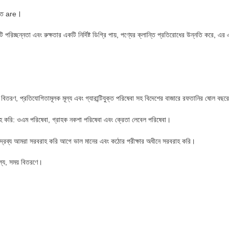
।
গত are
পৃষ্ঠটি পরিচ্ছন্নতা এবং রুক্ষতার একটি নির্দিষ্ট ডিগ্রি পায়, পণ্যের ক্লান্তি প্রতিরোধের উন্নতি করে
রুত বিতরণ, প্রতিযোগিতামূলক মূল্য এবং গ্যারান্টিযুক্ত পরিষেবা সহ বিদেশের বাজারে রফতানির ষোল ব
হ করি: ওএম পরিষেবা, গ্রাহক নকশা পরিষেবা এবং ক্রেতা লেবেল পরিষেবা।
পণ্যদ্রব্য আমরা সরবরাহ করি আগে ভাল মানের এবং কঠোর পরীক্ষার অধীনে সরবরাহ করি।
ল্য, সময় বিতরণে।
m