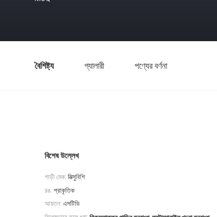
বৈশিষ্ট্য
গ্যালারী
পণ্যের বর্ণনা
বিশেষ উল্লেখ
গাড়ী মেক:
মিত্সুবিশি
রঙ:
প্রাকৃতিক
আয়তন:
এসটিডি
,