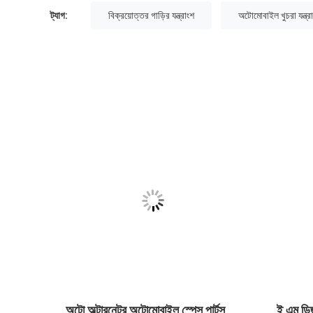
ট্যাগ:
বিক্রয়োত্তর গাড়ির যন্ত্রাংশ
অটোমোবাইল খুচরা যন্ত্র
ি
অটো অল্টারনেটর অটোমোবাইল স্পেস পার্টস,
ই এম ড