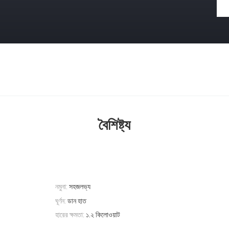
বৈশিষ্ট্য
নমুনা:
সহজলভ্য
ঘূর্ণন:
ডান হাত
হারের ক্ষমতা:
১.২ কিলোওয়াট