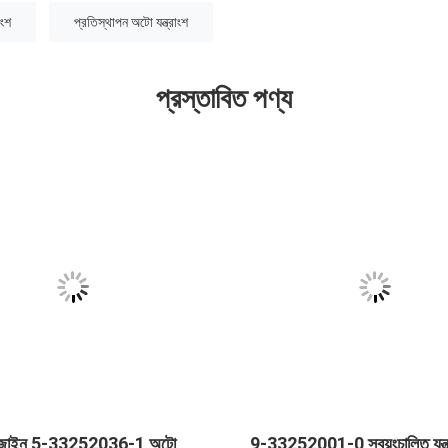
াংশ
প্রতিস্থাপন অটো যন্ত্রাংশ
প্রস্তাবিত পণ্য
িজাইন 5-33252036-1 অটো
9-33252001-0 স্বয়ংচালিত যন্ত্