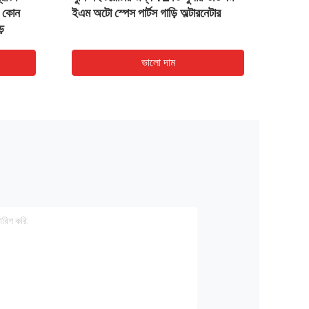
 কোন
ইএম অটো স্পেস পার্টস গাড়ি অল্টারনেটার
জ্বালান
়
31111-
ভালো দাম