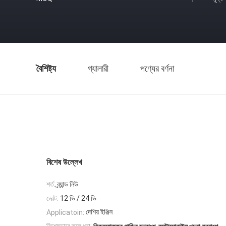
বৈশিষ্ট্য
গ্যালারী
পণ্যের বর্ণনা
বিশেষ উল্লেখ
শর্ত:
ব্র্যান্ড নিউ
ভোল্ট:
12 ভি / 24 ভি
দেশিয় ইঞ্জিন
Applicatoin:
,