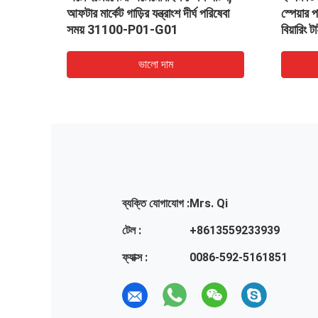
ুলি
আফটার মার্কেট গাড়ির যন্ত্রাংশ দীর্ঘ পরিষেবা
স্পেয়ার
সময় 31100-P01-G01
বিয়ারিং 
ভালো দাম
ব্যক্তি যোগাযোগ :
Mrs. Qi
টেল :
+8613559233939
ফ্যাক্স :
0086-592-5161851