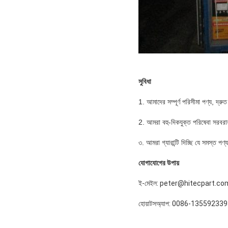
সুবিধা
1. আমাদের সম্পূর্ণ পরিসীমা পণ্য, দ্
2. আমরা বহু-দিকযুক্ত পরিষেবা সরবরা
৩. আমরা গ্যারান্টি দিচ্ছি যে সমস্ত 
যোগাযোগের উপায়
ই-মেইল: peter@hitecpart.co
হোয়াটসঅ্যাপ: 0086-13559233