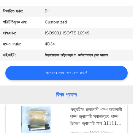
মান
উৎপত্তি স্থল:
চীন
নিয়ন্ত্রণ
পরিচিতিমুলক নাম:
Customized
সাক্ষ্যদান:
ISO9001,ISO/TS 16949
উদ্ধৃতির
মডেল নম্বার:
4D34
জন্য
হাইলাইট:
,
বিক্রয়োত্তর গাড়ির যন্ত্রাংশ
অটোমোবাইল খুচরা যন্ত্রাংশ
আবেদন
আমাদের সাথে যোগাযোগ করুন!
সাইট
ম্যাপ
বিশদ প্রকাশ
PRIVACY
বৈদ্যুতিক জ্বালানী পাম্প জ্বালানী
পাম্প জ্বালানী স্থানান্তর পাম্প
POLICY
ডিজেল জ্বালানী পাম 31111-
2-2000 হুন্ডাইয়ের জন্য ফিট
আলোচনাযোগ্য MOQ:200pcs