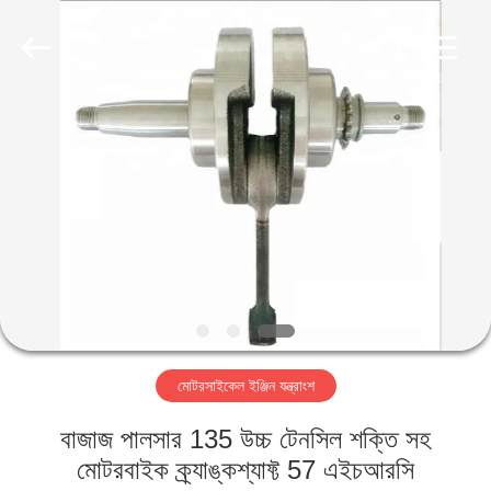
HITEC
Import
&
Export
Co.,Ltd..
All
Rights
Reserved.
বাড়ি
পণ্য
ভিডিও
আমাদের
সম্পর্কে
মোটরসাইকেল ইঞ্জিন যন্ত্রাংশ
কারখানা
বাজাজ পালসার 135 উচ্চ টেনসিল শক্তি সহ
ভ্রমণ
মোটরবাইক ক্র্যাঙ্কশ্যাফ্ট 57 এইচআরসি