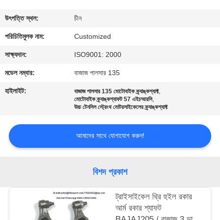
মান
উৎপত্তি স্থল:
চীন
নিয়ন্ত্রণ
পরিচিতিমুলক নাম:
Customized
সাক্ষ্যদান:
ISO9001: 2000
উদ্ধৃতির
মডেল নম্বার:
বাজাজ পালসার 135
জন্য
হাইলাইট:
,
বাজাজ পালসার 135 মোটোবাইক ক্র্যাঙ্কশ্যাফ্ট
,
আবেদন
মোটোবাইক ক্র্যাঙ্কশ্যাফট 57 এইচআরসি
উচ্চ টেনসিল স্ট্রেংথ মোটরসাইকেলের ক্র্যাঙ্কশ্যাফ্ট
সাইট
আমাদের সাথে যোগাযোগ করুন!
ম্যাপ
বিশদ প্রকাশ
PRIVACY
POLICY
ট্রাইসাইকেল থ্রি হুইল রকার
আর্ম রকার শ্যাফট
BAJAJ205 / বাজাজ 3 ডাব্লু