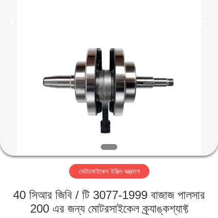
HITEC
Import
&
Export
Co.,Ltd..
All
Rights
Reserved.
বাড়ি
পণ্য
ভিডিও
আমাদের
সম্পর্কে
মোটরসাইকেল ইঞ্জিন যন্ত্রাংশ
কারখানা
40 সিআর জিবি / টি 3077-1999 বাজাজ পালসার
ভ্রমণ
200 এর জন্য মোটরসাইকেল ক্র্যাঙ্কশ্যাফ্ট