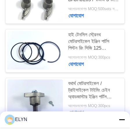
কালার
আলোচনাযোগ্য MOQ:500sets সরানোর জন্য ফিরে
যোগাযোগ
হাই টেনসিল স্ট্রেনথ
মোটরসাইকেল ইঞ্জিন পার্টস
পিস্টন রিং সিজি 125
ডায়া.56.5 মিমি
আলোচনাযোগ্য MOQ:300pcs
যোগাযোগ
যথার্থ মোটরসাইকেল /
ট্রাইসাইকেল টাইমিং চেইন
অ্যাডজাস্টার ইঞ্জিন পার্টস
BM150
আলোচনাযোগ্য MOQ:300pcs
যোগাযোগ
ELYN