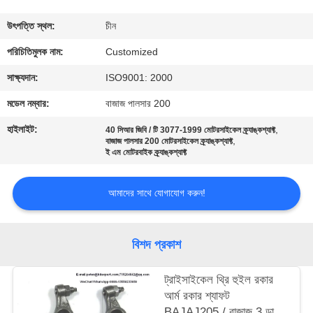
মান
উৎপত্তি স্থল:
চীন
নিয়ন্ত্রণ
পরিচিতিমুলক নাম:
Customized
সাক্ষ্যদান:
ISO9001: 2000
উদ্ধৃতির
মডেল নম্বার:
বাজাজ পালসার 200
জন্য
হাইলাইট:
,
40 সিআর জিবি / টি 3077-1999 মোটরসাইকেল ক্র্যাঙ্কশ্যাফ্ট
,
আবেদন
বাজাজ পালসার 200 মোটরসাইকেল ক্র্যাঙ্কশ্যাফ্ট
ই এম মোটরবাইক ক্র্যাঙ্কশ্যাফ্ট
সাইট
আমাদের সাথে যোগাযোগ করুন!
ম্যাপ
বিশদ প্রকাশ
PRIVACY
POLICY
ট্রাইসাইকেল থ্রি হুইল রকার
আর্ম রকার শ্যাফট
BAJAJ205 / বাজাজ 3 ডাব্লু