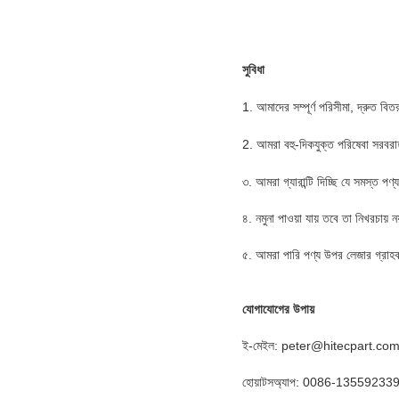
সুবিধা
1. আমাদের সম্পূর্ণ পরিসীমা, দ্রুত ব
2. আমরা বহু-দিকযুক্ত পরিষেবা সরবরা
৩. আমরা গ্যারান্টি দিচ্ছি যে সমস্ত 
৪. নমুনা পাওয়া যায় তবে তা নিখরচায় ন
৫. আমরা পারি
পণ্য উপর লেজার গ্রাহকদে
যোগাযোগের উপায়
ই-মেইল: peter@hitecpart.co
হোয়াটসঅ্যাপ: 0086-13559233