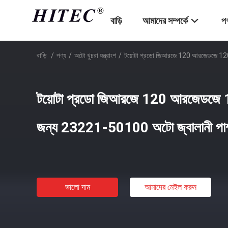
বাড়ি
আমাদের সম্পর্কে
পণ
বাড়ি
/
পণ্য
/
অটো খুচরা যন্ত্রাংশ
/
টয়োটা প্রডো জিআরজে 120 আরজেডজে 120
টয়োটা প্রডো জিআরজে 120 আরজেডজে
জন্য 23221-50100 অটো জ্বালানী পাম
ভালো দাম
আমাদের মেইল ​​করুন