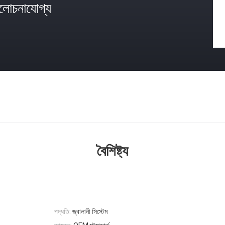
োচনাযোগ্য
বৈশিষ্ট্য
পদ্ধতি:
জ্বালানী সিস্টেম