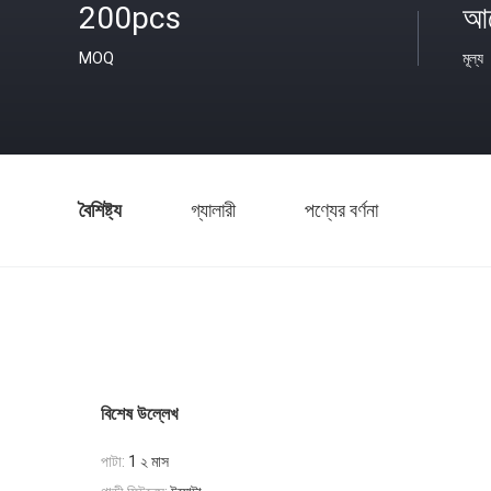
200pcs
আল
MOQ
মূল্য
বৈশিষ্ট্য
গ্যালারী
পণ্যের বর্ণনা
বিশেষ উল্লেখ
পাটা:
1 ২ মাস