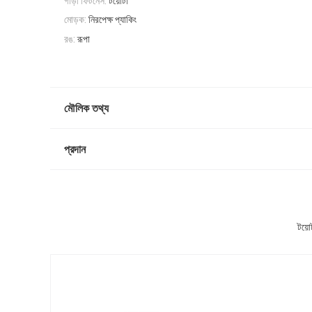
গাড়ী ফিটনেস:
টয়োটা
মোড়ক:
নিরপেক্ষ প্যাকিং
রঙ:
রূপা
মৌলিক তথ্য
প্রদান
টয়