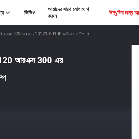
আমাদের সাথে যোগাযোগ
্য
ভিডিও
উদ্ধৃতির জন্য 
করুন
 আরএক্স 300 এর জন্য 23221-50100 অটো জ্বালানী পাম্প
 120 আরএক্স 300 এর
্প