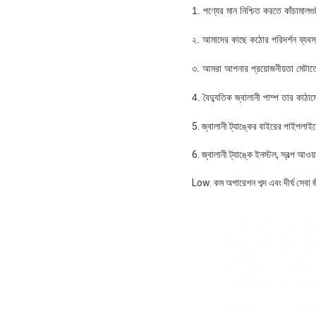
1. পণ্যের মান নিশ্চিত করতে কাঁচামালগ
২. আমাদের কাছে কঠোর পরিদর্শন ব্যবস্
৩. আমরা আপনার প্রয়োজনীয়তা মেটাতে 
4. বৈদ্যুতিক জ্বালানী পাম্প তার কাঠা
5. জ্বালানী ট্যাঙ্কের বাইরের পাইপলাই
6. জ্বালানী ট্যাঙ্কে ইনস্টল, স্বল্প আ
Low. কম অপারেশন শব্দ এবং দীর্ঘ সেবা জ