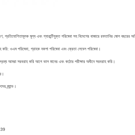
িতরণ, প্রতিযোগিতামূলক মূল্য এবং গ্যারান্টিযুক্ত পরিষেবা সহ বিদেশের বাজারে রফতানির ষোল বছরের 
হ করি: ওএম পরিষেবা, গ্রাহক নকশা পরিষেবা এবং ক্রেতা লেবেল পরিষেবা।
পণ্যদ্রব্য আমরা সরবরাহ করি আগে ভাল মানের এবং কঠোর পরীক্ষার অধীনে সরবরাহ করি।
য়।
র ব্র্যান্ড।
m
939