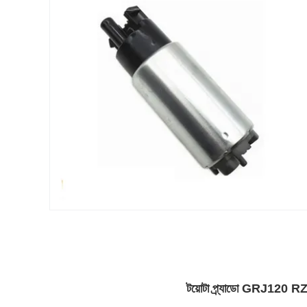
টয়োটা প্র্যাডো GRJ120 R