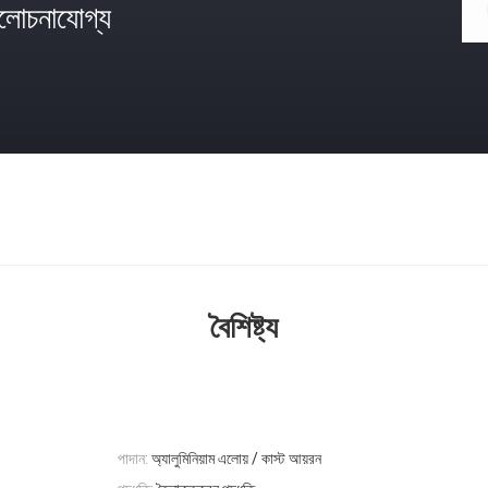
োচনাযোগ্য
বৈশিষ্ট্য
পাদান:
অ্যালুমিনিয়াম এলোয় / কাস্ট আয়রন