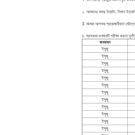
২. আমাদের কাছে টয়োটা, নিসান ইত্যাদির
3. আমরা আপনার প্রয়োজনীয়তা মেটাতে
৪. গ্রাহকরা গুণমানটি পরীক্ষা করতে তৃতী
যানবাহন
ইসুজু
ইসুজু
ইসুজু
ইসুজু
ইসুজু
ইসুজু
ইসুজু
ইসুজু
ইসুজু
ইসুজু
ইসুজু
ইসুজু