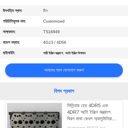
মান
উৎপত্তি স্থল:
চীন
নিয়ন্ত্রণ
পরিচিতিমুলক নাম:
Customized
সাক্ষ্যদান:
TS16949
উদ্ধৃতির
মডেল নম্বার:
4G13 / 4D56
জন্য
হাইলাইট:
,
গাড়ী ইঞ্জিন যন্ত্রাংশ
অটো ইঞ্জিন উপাদান
আবেদন
আমাদের সাথে যোগাযোগ করুন!
সাইট
ম্যাপ
বিশদ প্রকাশ
PRIVACY
সিলিন্ডার হেড 4DR5 এবং
4DR7 অটো ইঞ্জিন যন্ত্রাংশ
POLICY
বিরল মাথা কেবল অ্যালুমিনিয়াম
উপাদান
আলোচনাযোগ্য MOQ:5 pcs