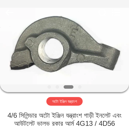
HITEC
Import
&
Export
Co.,Ltd..
All
Rights
Reserved.
বাড়ি
পণ্য
ভিডিও
আমাদের
সম্পর্কে
অটো ইঞ্জিন যন্ত্রাংশ
কারখানা
4/6 সিলিন্ডার অটো ইঞ্জিন যন্ত্রাংশ গাড়ী ইনলেট এবং
ভ্রমণ
আউটলেট ভালভ রকার আর্ম 4G13 / 4D56