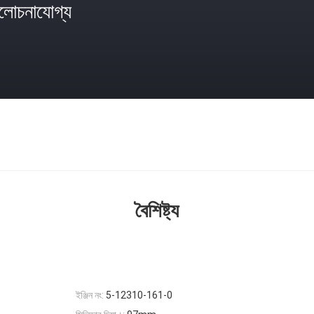
োচনাযোগ্য
বৈশিষ্ট্য
ইঞ্জিন নং:
5-12310-161-0