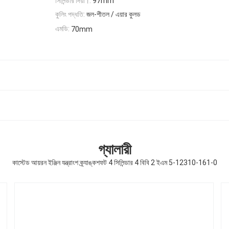
সিলিন্ডার দিয়া।:
97mm
কুলিং পদ্ধতি:
জল-শীতল / এয়ার কুলড
এমডি:
70mm
গ্যালারী
কাস্টেড আয়রন ইঞ্জিন যন্ত্রাংশ ক্র্যাঙ্কশফট 4 সিলিন্ডার 4 বিবি 2 ইএম 5-12310-161-0