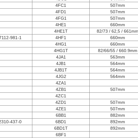
4FC1
507mm
4FD1
507mm
4FG1
507mm
4HE1
660mm
4HE1T
82/73 / 62,5 / 661m
7112-981-1
4HF1
660mm
4HG1
660mm
4HG1T
82/66/55 / ​​660.9mm
4JA1
563mm
4JB1
564mm
4JB1T
564mm
4JG2
564mm
4ZA1
4ZB1
507mm
4ZC1
4ZD1
507mm
4ZE1
507mm
6BB1
882mm
2310-437-0
6BD1
892mm
6BD1T
892mm
6BF1