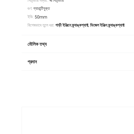
সিলিন্ডার নম্বর::
4 সিলিন্ডার
গুণ:
গ্যারান্টিযুক্ত
ইডি:
50mm
,
বিশেষভাবে তুলে ধরা:
গাড়ী ইঞ্জিনে ক্র্যাঙ্কশ্যাফ্ট
ডিজেল ইঞ্জিন ক্র্যাঙ্কশ্যাফ্ট
মৌলিক তথ্য
প্রদান