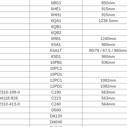
6BG1
892mm
6HE1
915mm
6HH1
915mm
6QA1
1238.5mm
6QB1
6QB2
6RB1
1240mm
6SA1
960mm
6SA1T
90/78 / 67,5 / 960m
6SD1
960mm
10PB1
936mm
10PC1
10PD1
12PC1
1082mm
12PD1
1082mm
2310-188-0
C190
563mm
94118-828
C223
563mm
2310-413-0
C240
564mm
D500
DA120
DA640