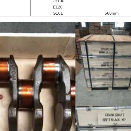
DH100
E120
G161
560mm