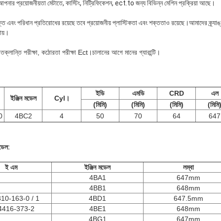
নার প্রয়োজনীয়তা মেটাতে, কাস্টিং, নিট্রিফিকেশন, ect.to জন্য বিভিন্ন মেশিন প্রক্রিয়া আছে।
্চ শক্তি এবং পরিধান প্রতিরোধের রয়েছে তবে প্রয়োজনীয় প্লাস্টিকতা এবং শক্ততাও রয়েছে।আমাদের ক্র্যাঙ
ায়।
িত
ক্লান্তি পরীক্ষা, কঠোরতা পরীক্ষা Ect।চালানের আগে মানের গ্যারান্টি।
ইডি
এমডি
CRD
এল
ইঞ্জিন মডেল
Cyl।
(মিমি)
(মিমি)
(মিমি)
(মিমি
0
4BC2
4
50
70
64
647
মডেল:
ই এম
ইঞ্জিন মডেল
লম্বা
4BA1
647mm
4BB1
648mm
10-163-0 / 1
4BD1
647.5mm
4416-373-2
4BE1
648mm
4BG1
647mm