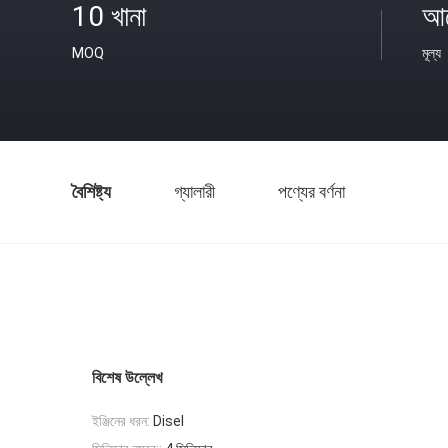
10 খানা
আল
MOQ
মূল্য
বৈশিষ্ট্য
গ্যালারী
পণ্যের বর্ণনা
বিশেষ উল্লেখ
ইঞ্জিনের ধরন:
Disel