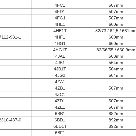
4FC1
507mm
4FD1
507mm
4FG1
507mm
4HE1
660mm
4HE1T
82/73 / 62,5 / 661m
7112-981-1
4HF1
660mm
4HG1
660mm
4HG1T
82/66/55 / ​​660.9mm
4JA1
563mm
4JB1
564mm
4JB1T
564mm
4JG2
564mm
4ZA1
4ZB1
507mm
4ZC1
4ZD1
507mm
4ZE1
507mm
6BB1
882mm
2310-437-0
6BD1
892mm
6BD1T
892mm
6BF1