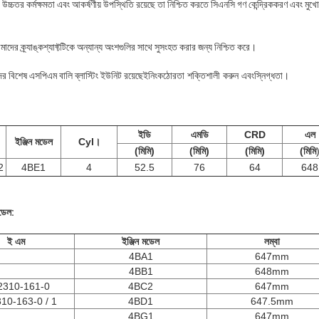
টে উচ্চতর কর্মক্ষমতা এবং আকর্ষণীয় উপস্থিতি রয়েছে তা নিশ্চিত করতে সিএনসি গণ কেন্দ্রিককরণ এবং মুখো
 আমাদের ক্র্যাঙ্কশ্যাফ্টটিকে অন্যান্য অংশগুলির সাথে সুসংহত করার জন্য নিশ্চিত করে।
াদের বিশেষ এসপিএম বালি ব্লাস্টিং ইউনিট রয়েছে
ইনিং
কঠোরতা শক্তিশালী করুন
এবং
স্নিগ্ধতা।
ইডি
এমডি
CRD
এল
ইঞ্জিন মডেল
Cyl।
(মিমি)
(মিমি)
(মিমি)
(মিমি
2
4BE1
4
52.5
76
64
648
মডেল:
ই এম
ইঞ্জিন মডেল
লম্বা
4BA1
647mm
4BB1
648mm
2310-161-0
4BC2
647mm
10-163-0 / 1
4BD1
647.5mm
4BG1
647mm