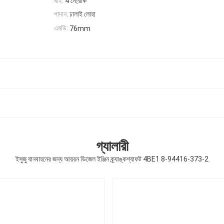
ঘাই:
4 স্ট্রোক
পাদান:
ঢালাই লোহা
এমডি:
76mm
গ্যালারী
ইসুজু যানবাহনের জন্য আয়রন ডিজেল ইঞ্জিন ক্র্যাঙ্কশ্যাফট 4BE1 8-94416-373-2