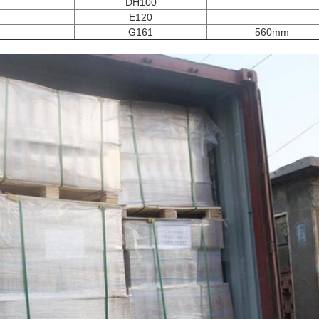
DH100
E120
G161
560mm