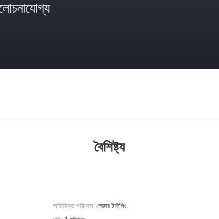
োচনাযোগ্য
বৈশিষ্ট্য
অতিরিক্ত পরিষেবা:
লেজার টাইপিং