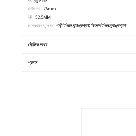
শর্ত:
ব্র্যান্ড নিউ
মেইন দিয়া:
76mm
ইডি:
52.5MM
,
বিশেষভাবে তুলে ধরা:
গাড়ী ইঞ্জিনে ক্র্যাঙ্কশ্যাফ্ট
ডিজেল ইঞ্জিন ক্র্যাঙ্কশ্যাফ্ট
মৌলিক তথ্য
প্রদান