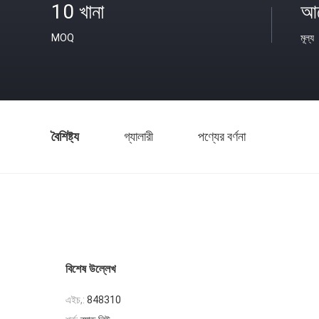
10 খানা
আল
MOQ
মূল্য
বৈশিষ্ট্য
গ্যালারী
পণ্যের বর্ণনা
বিশেষ উল্লেখ
এইচ,:
848310