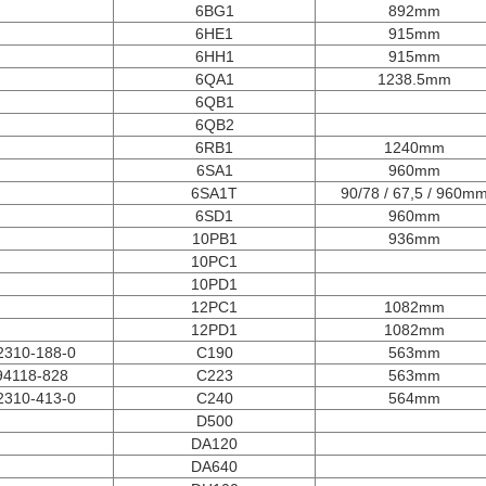
6BG1
892mm
6HE1
915mm
6HH1
915mm
6QA1
1238.5mm
6QB1
6QB2
6RB1
1240mm
6SA1
960mm
6SA1T
90/78 / 67,5 / 960m
6SD1
960mm
10PB1
936mm
10PC1
10PD1
12PC1
1082mm
12PD1
1082mm
2310-188-0
C190
563mm
94118-828
C223
563mm
2310-413-0
C240
564mm
D500
DA120
DA640