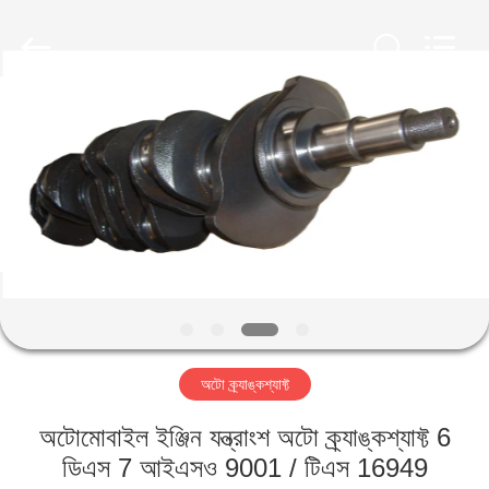
HITEC
Import
&
Export
Co.,Ltd..
All
Rights
Reserved.
বাড়ি
পণ্য
ভিডিও
আমাদের
সম্পর্কে
অটো ক্র্যাঙ্কশ্যাফ্ট
কারখানা
অটোমোবাইল ইঞ্জিন যন্ত্রাংশ অটো ক্র্যাঙ্কশ্যাফ্ট 6
ভ্রমণ
ডিএস 7 আইএসও 9001 / টিএস 16949