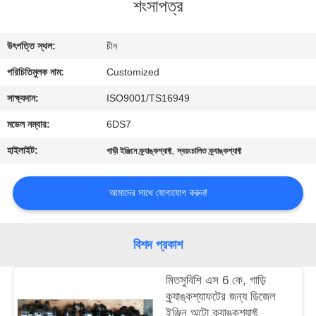
শংসাপত্র
মান
উৎপত্তি স্থল:
চীন
নিয়ন্ত্রণ
পরিচিতিমুলক নাম:
Customized
উদ্ধৃতির
সাক্ষ্যদান:
ISO9001/TS16949
জন্য
মডেল নম্বার:
6DS7
আবেদন
হাইলাইট:
,
গাড়ী ইঞ্জিনে ক্র্যাঙ্কশ্যাফ্ট
স্বয়ংচালিত ক্র্যাঙ্কশ্যাফ্ট
সাইট
আমাদের সাথে যোগাযোগ করুন!
ম্যাপ
বিশদ প্রকাশ
PRIVACY
মিতসুবিশি এস 6 কে, গাড়ি
POLICY
ক্র্যাঙ্কশ্যাফটের জন্য ডিজেল
ইঞ্জিন অটো ক্র্যাঙ্কশ্যাফ্ট