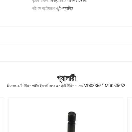
পৃষ্ঠের চিকিত্সা:
নাইট্রাইড / পালিশ / সেলড
পরিধান প্রতিরোধ:
এন্টি-ক্লান্তি
গ্যালারী
ডিজেল অটো ইঞ্জিন পার্টস ইনলেট এবং এক্সহাস্ট ইঞ্জিন ভালভ MD083661 MD053662