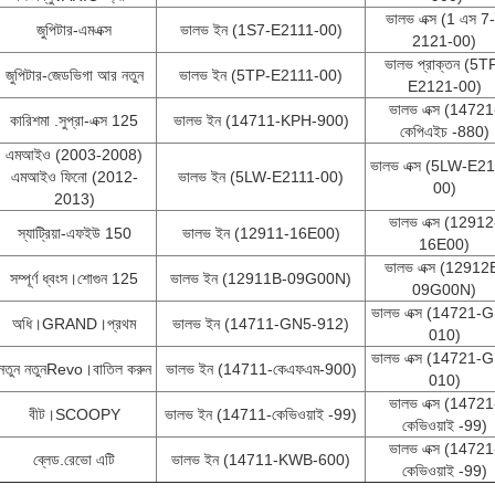
ভালভ এক্স (1 এস 7
জুপিটার-এমএক্স
ভালভ ইন (1S7-E2111-00)
2121-00)
ভালভ প্রাক্তন (5T
জুপিটার-জেডভিগা আর নতুন
ভালভ ইন (5TP-E2111-00)
E2121-00)
ভালভ এক্স (14721
কারিশমা .সুপ্রা-এক্স 125
ভালভ ইন (14711-KPH-900)
কেপিএইচ -880)
এমআইও (2003-2008)
ভালভ এক্স (5LW-E2
এমআইও ফিনো (2012-
ভালভ ইন (5LW-E2111-00)
00)
2013)
ভালভ এক্স (12912
স্যাট্রিয়া-এফইউ 150
ভালভ ইন (12911-16E00)
16E00)
ভালভ এক্স (12912
সম্পূর্ণ ধ্বংস।শোগুন 125
ভালভ ইন (12911B-09G00N)
09G00N)
ভালভ এক্স (14721-
অধি।GRAND।প্রথম
ভালভ ইন (14711-GN5-912)
010)
ভালভ এক্স (14721-
নতুন নতুনRevo।বাতিল করুন
ভালভ ইন (14711-কেএফএম-900)
010)
ভালভ এক্স (14721
বীট।SCOOPY
ভালভ ইন (14711-কেভিওয়াই -99)
কেভিওয়াই -99)
ভালভ এক্স (14721
ব্লেড.রেভো এটি
ভালভ ইন (14711-KWB-600)
কেভিওয়াই -99)