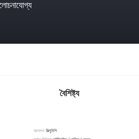
োচনাযোগ্য
বৈশিষ্ট্য
আবেদন:
মিত্সুবিশি