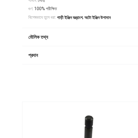
পাদান:
লোহা
গুণ:
100% পরীক্ষিত
,
বিশেষভাবে তুলে ধরা:
গাড়ী ইঞ্জিন যন্ত্রাংশ
অটো ইঞ্জিন উপাদান
মৌলিক তথ্য
প্রদান