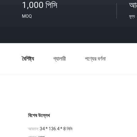
1,000 পিসি
আল
MOQ
মূল্য
বৈশিষ্ট্য
গ্যালারী
পণ্যের বর্ণনা
বিশেষ উল্লেখ
আয়তন:
34 * 136.4 * 8 মিমি