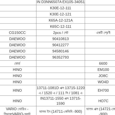
IN D3NN6507A EX105-34051
K30E-12-111
K30E-12-121
K65A-12-121A
K65C-12-111
CG150CC
2pcs / সেট
একটি শ্রেণী
DAEWOO
90410813
DAEWOO
90412277
DAEWOO
94580146
DAEWOO
96352793
ফোর্ড
6600
HINO
EM100
HINO
JO8C
HINO
WO4D
13711-1081D এক্স 13715-1220
HINO
EH700
এ / 1520 এ / 111 সি / 1081 এ
IN13711-1550 এক্স 13715-
HINO
HO7C
1590
VARIO।ভারিও -
ভালভ এক্স (14721-কে
ভালভ ইন (14711-কেভিবি -900)
সিডাব্লুVARIO-অ্যাট
-900)