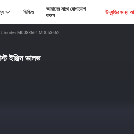
আমাদের সাথে যোগাযোগ
্য
ভিডিও
উদ্ধৃতির জন্য 
করুন
্সহাস্ট ইঞ্জিন ভালভ MD083661 MD053662
স্ট ইঞ্জিন ভালভ