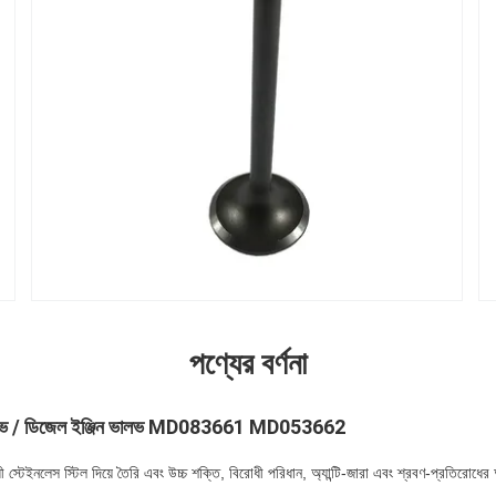
পণ্যের বর্ণনা
িন ভালভ / ডিজেল ইঞ্জিন ভালভ MD083661 MD053662
স্টেইনলেস স্টিল দিয়ে তৈরি এবং উচ্চ শক্তি, বিরোধী পরিধান, অ্যান্টি-জারা এবং শ্রবণ-প্রতিরোধে