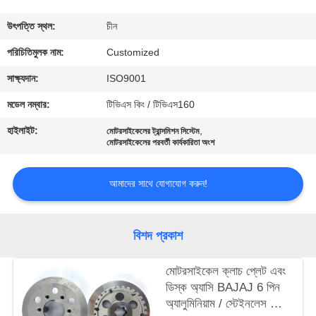
মান
উৎপত্তি স্থল:
চীন
নিয়ন্ত্রণ
পরিচিতিমুলক নাম:
Customized
সাক্ষ্যদান:
ISO9001
উদ্ধৃতির
মডেল নম্বার:
টিভিএস কিং / টিভিএস160
জন্য
হাইলাইট:
,
মোটরসাইকেলের ট্রান্সমিশন সিস্টেম
আবেদন
মোটরসাইকেলের পরবর্তী কার্যকারিতা অংশ
আমাদের সাথে যোগাযোগ করুন!
সাইট
ম্যাপ
বিশদ প্রকাশ
PRIVACY
মোটরসাইকেল ক্লাচ প্লেট এবং
POLICY
ডিস্ক অ্যাসি BAJAJ 6 পিন
অ্যালুমিনিয়াম / স্টেইনলেস স্টিল