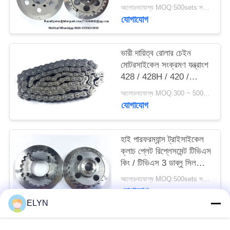
উপাদান
আলোচনাযোগ্য MOQ:500sets সরানোর জন্য ফিরে
যোগাযোগ
ভারী দায়িত্ব রোলার চেইন
মোটরসাইকেল সংক্রমণ যন্ত্রাংশ
428 / 428H / 420 /
520H প্রকার Type
আলোচনাযোগ্য MOQ:300 ~ 500pcs
যোগাযোগ
হাই পারফরম্যান্স ট্রাইসাইকেল
ক্লাচ প্লেট রিপ্লেসমেন্ট টিভিএস
কিং / টিভিএস 3 ডাব্লু সিলভার
কালার
আলোচনাযোগ্য MOQ:500sets সরানোর জন্য ফিরে
যোগাযোগ
ELYN