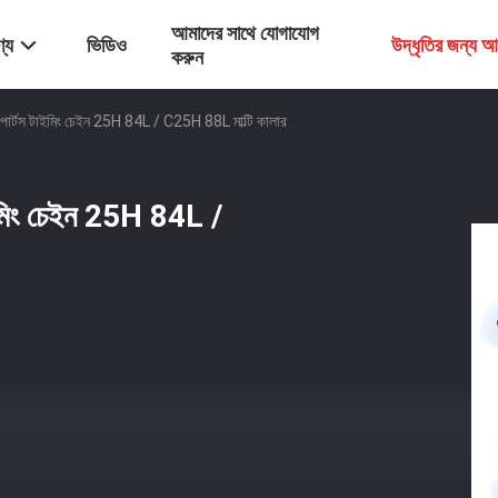
আমাদের সাথে যোগাযোগ
্য
ভিডিও
উদ্ধৃতির জন্য 
করুন
ন পার্টস টাইমিং চেইন 25H 84L / C25H 88L মাল্টি কালার
টাইমিং চেইন 25H 84L /