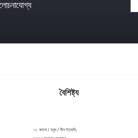
োচনাযোগ্য
বৈশিষ্ট্য
রঙ:
কালো / হলুদ / নীল ইত্যাদি,