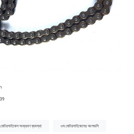
m
939
মোটরসাইকেল সংক্রমণ ব্যবস্থা
ওম মোটরসাইকেলের অংশগুলি