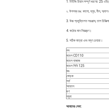
1. টাইমিং চিয়ান সম্পূর্ণ ধরণের: 25 এই
২. উপলব্ধ রঙ: কালো, হলুদ, নীল, অ্যাশ
3. উচ্চ প্রযুক্তিগত সরঞ্জাম, তাপ চিক
4. কঠোর মান নিয়ন্ত্রণ।
5. সঠিক মাত্রা এবং মসৃণ চেহারা।
পদ
মডেল CD110
মডেল বাজাজ
মডেল সিবি 125
রঙ
মোড়ক
শর্ত
আয়তন
গুণ
নমুনা
আমাদের সেবা: