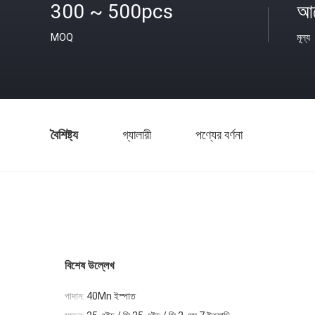
300 ~ 500pcs
আল
MOQ
মূল্য
বৈশিষ্ট্য
গ্যালারী
পণ্যের বর্ণনা
বিশেষ উল্লেখ
পাদান:
40Mn ইস্পাত