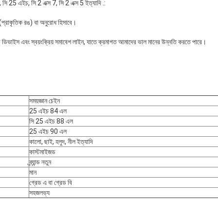
চ, সি 25 এইচ, সি 2 এক্স 7, সি 2 এক্স 5 ইত্যাদি .:
 (প্রাকৃতিক রঙ) বা অনুরোধ হিসাবে।
িত্সা ডিভাইস এবং স্বয়ংক্রিয় সমাবেশ লাইন, যাতে ক্রমাগত আমাদের ভাল মানের উন্নতি করতে পারে।
সময়জ্ঞান চেইন
25 এইচ 84 এল
সি 25 এইচ 88 এল
25 এইচ 90 এল
কালো, ছাই, হলুদ, নীল ইত্যাদি
কাস্টমাইজড
ব্র্যান্ড নতুন
মান
গ্রেড এ বা গ্রেড বি
সহজলভ্য