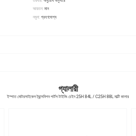
তরবার:
অনুরোধ অনুসারে
আয়তন:
মান
নমুনা:
গ্রহণযোগ্য
গ্যালারী
ইস্পাত মোটরসাইকেল ট্রান্সমিশন পার্টস টাইমিং চেইন 25H 84L / C25H 88L মাল্টি কালার