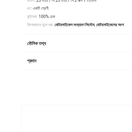
মডেল:
25 এইচ / সি 25 এইচ / সি 2 এক্স 7 ইত্যাদি
গুণ:
একটি শ্রেণী
কুইবেক:
100% চেক
,
বিশেষভাবে তুলে ধরা:
মোটরসাইকেল সংক্রমণ সিস্টেম
মোটরসাইকেলের অংশ
মৌলিক তথ্য
প্রদান