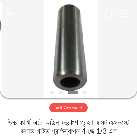
HITEC
Import
&
Export
Co.,Ltd..
All
Rights
Reserved.
বাড়ি
পণ্য
ভিডিও
আমাদের
সম্পর্কে
অটো ইঞ্জিন যন্ত্রাংশ
কারখানা
উচ্চ যথার্থ অটো ইঞ্জিন যন্ত্রাংশ গ্রহণ এক্সট এক্সভাস্ট
ভ্রমণ
ভালভ গাইড প্রতিস্থাপন 4 জে 1/3 এল