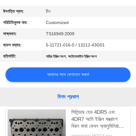
মান
উৎপত্তি স্থল:
চীন
নিয়ন্ত্রণ
পরিচিতিমুলক নাম:
Customized
সাক্ষ্যদান:
TS16949:2009
উদ্ধৃতির
মডেল নম্বার:
5-11721-016-0 / 13212-43G01
জন্য
হাইলাইট:
,
গাড়ির ইঞ্জিন অংশ
অটোমোবাইল ইঞ্জিন অংশ
আবেদন
আমাদের সাথে যোগাযোগ করুন!
সাইট
ম্যাপ
বিশদ প্রকাশ
PRIVACY
সিলিন্ডার হেড 4DR5 এবং
4DR7 অটো ইঞ্জিন যন্ত্রাংশ
POLICY
বিরল মাথা কেবল অ্যালুমিনিয়াম
উপাদান
আলোচনাযোগ্য MOQ:5 pcs