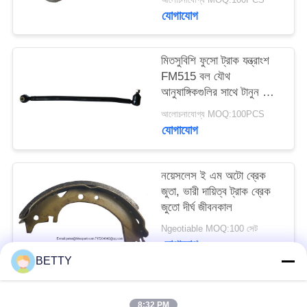
যোগাযোগ
মিতসুবিশি ফুসো ট্রাক যন্ত্রাংশ
FM515 বল যৌথ
আনুষাঙ্গিকগুলির সাথে টানুন লিংক
MC405933 আরএইচ
আলোচনাযোগ্য MOQ:100PCS
যোগাযোগ
নয়েসলেস ই এম অটো ব্রেক
জুতা, ভারী দায়িত্ব ট্রাক ব্রেক
জুতো দীর্ঘ জীবনকাল
Ngeotiable MOQ:100 সেট
যোগাযোগ
BETTY
সব
8:32 PM