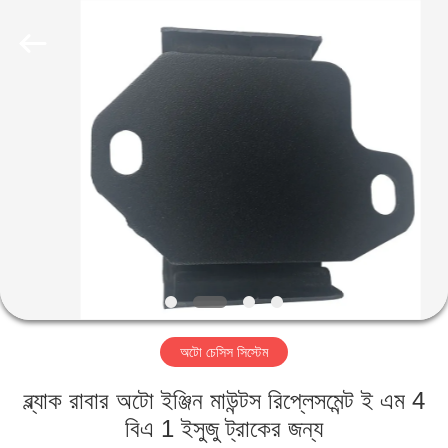
HITEC
Import
&
Export
Co.,Ltd..
All
Rights
Reserved.
বাড়ি
পণ্য
ভিডিও
আমাদের
সম্পর্কে
অটো চেসিস সিস্টেম
কারখানা
ব্ল্যাক রাবার অটো ইঞ্জিন মাউন্টস রিপ্লেসমেন্ট ই এম 4
ভ্রমণ
বিএ 1 ইসুজু ট্রাকের জন্য