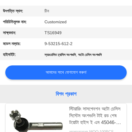
মান
উৎপত্তি স্থল:
চীন
নিয়ন্ত্রণ
পরিচিতিমুলক নাম:
Customized
সাক্ষ্যদান:
TS16949
উদ্ধৃতির
মডেল নম্বার:
9-53215-612-2
জন্য
হাইলাইট:
,
স্বয়ংচালিত চ্যাসিস অংশগুলি
অটো চেসিস অংশগুলি
আবেদন
আমাদের সাথে যোগাযোগ করুন!
সাইট
ম্যাপ
বিশদ প্রকাশ
PRIVACY
স্টিয়ারিং সাসপেনশন অটো চেসিস
সিস্টেম অংশগুলি টাই রড শেষ
POLICY
টয়োটা হাইস ই এম 45046-
29456
আলোচনাযোগ্য MOQ:100PCS