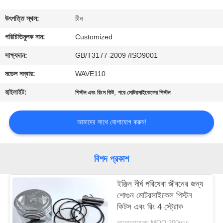
মান
উৎপত্তি স্থল:
চীন
নিয়ন্ত্রণ
পরিচিতিমুলক নাম:
Customized
সাক্ষ্যদান:
GB/T3177-2009 /ISO9001
উদ্ধৃতির
মডেল নম্বার:
WAVE110
জন্য
হাইলাইট:
,
পিস্টন এবং রিংস কিট
পরে মোটরসাইকেলের পিস্টন
আবেদন
আমাদের সাথে যোগাযোগ করুন!
সাইট
ম্যাপ
বিশদ প্রকাশ
PRIVACY
ইঞ্জিন দীর্ঘ পরিষেবা জীবনের জন্য
শোগুন মোটরসাইকেল পিস্টন
POLICY
কিটস এবং রিং 4 স্ট্রোক
আলোচনাযোগ্য MOQ:300pcs