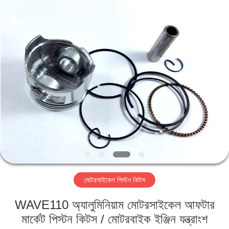
HITEC
Import
&
Export
Co.,Ltd..
All
Rights
Reserved.
বাড়ি
পণ্য
ভিডিও
আমাদের
সম্পর্কে
মোটরসাইকেল পিস্টন কিটস
কারখানা
WAVE110 অ্যালুমিনিয়াম মোটরসাইকেল আফটার
ভ্রমণ
মার্কেট পিস্টন কিটস / মোটরবাইক ইঞ্জিন যন্ত্রাংশ