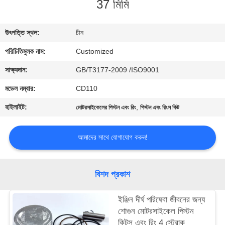
37 মিমি
মান
উৎপত্তি স্থল:
চীন
নিয়ন্ত্রণ
পরিচিতিমুলক নাম:
Customized
উদ্ধৃতির
সাক্ষ্যদান:
GB/T3177-2009 /ISO9001
জন্য
মডেল নম্বার:
CD110
আবেদন
হাইলাইট:
,
মোটরসাইকেলের পিস্টন এবং রিং
পিস্টন এবং রিংস কিট
সাইট
আমাদের সাথে যোগাযোগ করুন!
ম্যাপ
বিশদ প্রকাশ
PRIVACY
ইঞ্জিন দীর্ঘ পরিষেবা জীবনের জন্য
POLICY
শোগুন মোটরসাইকেল পিস্টন
কিটস এবং রিং 4 স্ট্রোক