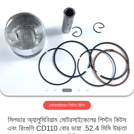
HITEC
Import
&
Export
Co.,Ltd..
All
Rights
Reserved.
বাড়ি
পণ্য
ভিডিও
আমাদের
সম্পর্কে
মোটরসাইকেল পিস্টন কিটস
কারখানা
সিলভার অ্যালুমিনিয়াম মোটরসাইকেলের পিস্টন কিটস
ভ্রমণ
এবং রিংগুলি CD110 বোর ডায়া .52.4 মিমি উচ্চতা