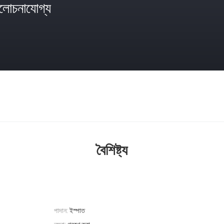
োচনাযোগ্য
বৈশিষ্ট্য
পাদান:
ইস্পাত