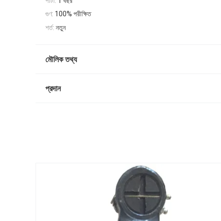
পাটা:
1 বছর
গুণ:
100% পরীক্ষিত
শর্ত:
নতুন
মৌলিক তথ্য
প্রদান