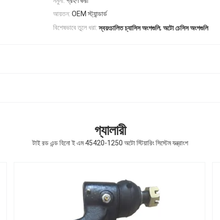
নমুনা:
গ্রহণ করা
আয়তন:
OEM স্ট্যান্ডার্ড
,
বিশেষভাবে তুলে ধরা:
স্বয়ংচালিত চ্যাসিস অংশগুলি
অটো চেসিস অংশগুলি
গ্যালারী
টাই রড এন্ড হিনো ই এম 45420-1250 অটো স্টিয়ারিং সিস্টেম যন্ত্রাংশ