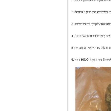
1. আমরা স্ট্যান্ডার্ড আকার জেনুইন অংশ উত
2।
আমাদের পণ্যগুলি নকল ইস্পাত দিয়ে তৈর
3. আমাদের টাই রড প্রান্তটি থ্রেড প্রক্রি
4. টেকসই উচ্চ মানের আমাদের পণ্য আপ
5।
বাম এবং ডান পার্থক্য করতে বিভিন্ন ব্
6. আমরা HINO, ইসুজু, মাজদা,
মিত্বলশি,