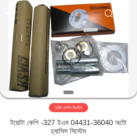
HITEC
Import
&
Export
Co.,Ltd..
All
Rights
Reserved.
বাড়ি
পণ্য
ভিডিও
আমাদের
সম্পর্কে
অটো চেসিস সিস্টেম
কারখানা
টয়োটা কেপি -327 ইএম 04431-36040 অটো
ভ্রমণ
চ্যাসিস সিস্টেম