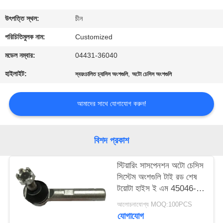
মান
উৎপত্তি স্থল:
চীন
নিয়ন্ত্রণ
পরিচিতিমুলক নাম:
Customized
মডেল নম্বার:
04431-36040
উদ্ধৃতির
হাইলাইট:
,
স্বয়ংচালিত চ্যাসিস অংশগুলি
অটো চেসিস অংশগুলি
জন্য
আবেদন
আমাদের সাথে যোগাযোগ করুন!
সাইট
বিশদ প্রকাশ
ম্যাপ
স্টিয়ারিং সাসপেনশন অটো চেসিস
সিস্টেম অংশগুলি টাই রড শেষ
PRIVACY
টয়োটা হাইস ই এম 45046-
POLICY
29456
আলোচনাযোগ্য MOQ:100PCS
যোগাযোগ