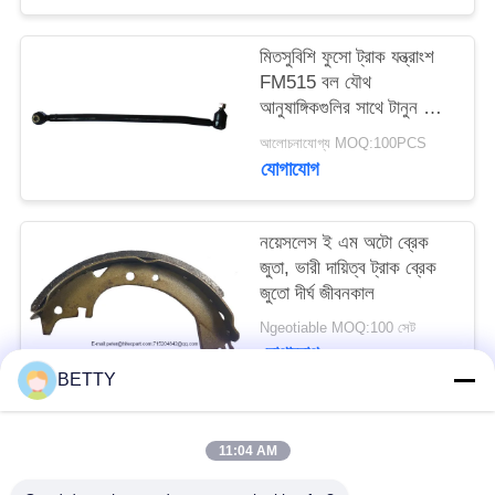
মিতসুবিশি ফুসো ট্রাক যন্ত্রাংশ
FM515 বল যৌথ
আনুষাঙ্গিকগুলির সাথে টানুন লিংক
MC405933 আরএইচ
আলোচনাযোগ্য MOQ:100PCS
যোগাযোগ
নয়েসলেস ই এম অটো ব্রেক
জুতা, ভারী দায়িত্ব ট্রাক ব্রেক
জুতো দীর্ঘ জীবনকাল
Ngeotiable MOQ:100 সেট
যোগাযোগ
BETTY
সব
11:04 AM