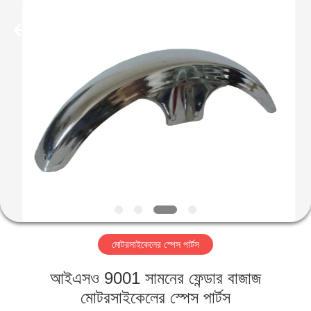
HITEC
Import
&
Export
Co.,Ltd..
All
Rights
Reserved.
বাড়ি
পণ্য
ভিডিও
আমাদের
সম্পর্কে
মোটরসাইকেলের স্পেস পার্টস
কারখানা
আইএসও 9001 সামনের ফেন্ডার বাজাজ
ভ্রমণ
মোটরসাইকেলের স্পেস পার্টস