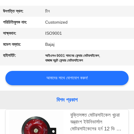
মান
উৎপত্তি স্থল:
চীন
নিয়ন্ত্রণ
পরিচিতিমুলক নাম:
Customized
সাক্ষ্যদান:
ISO9001
উদ্ধৃতির
মডেল নম্বার:
Bajaj
জন্য
হাইলাইট:
,
আইএসও 9001 সামনের ফেন্ডার মোটরসাইকেল
আবেদন
বাজাজ ফ্রন্ট ফেন্ডার মোটরসাইকেল
আমাদের সাথে যোগাযোগ করুন!
সাইট
ম্যাপ
বিশদ প্রকাশ
PRIVACY
যুক্তিসঙ্গত মোটরসাইকেল খুচরা
POLICY
যন্ত্রাংশ ইউনিভার্সাল
মোটরসাইকেলের হর্ন 12 ভি দীর্ঘ