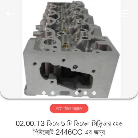
HITEC
Import
&
Export
Co.,Ltd..
All
Rights
Reserved.
বাড়ি
পণ্য
ভিডিও
আমাদের
সম্পর্কে
অটো ইঞ্জিন যন্ত্রাংশ
কারখানা
02.00.T3 ডিজে 5 টি ডিজেল সিলিন্ডার হেড
ভ্রমণ
পিউজোট 2446CC এর জন্য