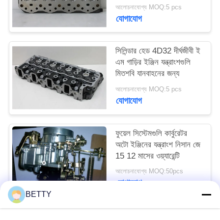
উপাদান
আলোচনাযোগ্য MOQ:5 pcs
যোগাযোগ
সিলিন্ডার হেড 4D32 দীর্ঘজীবী ই
এম গাড়ির ইঞ্জিন যন্ত্রাংশগুলি
মিতশবি যানবাহনের জন্য
আলোচনাযোগ্য MOQ:5 pcs
যোগাযোগ
ফুয়েল সিস্টেমগুলি কার্বুরেটর
অটো ইঞ্জিনের যন্ত্রাংশ নিসান জে
15 12 মাসের ওয়্যারেন্টি
আলোচনাযোগ্য MOQ:50pcs
যোগাযোগ
BETTY