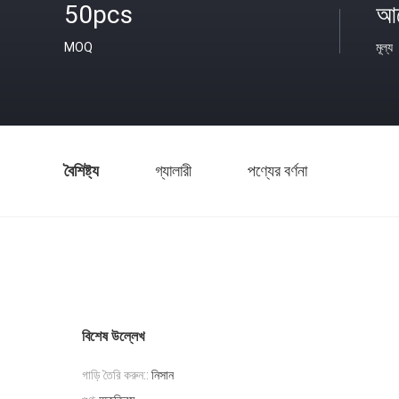
50pcs
আল
MOQ
মূল্য
বৈশিষ্ট্য
গ্যালারী
পণ্যের বর্ণনা
বিশেষ উল্লেখ
গাড়ি তৈরি করুন::
নিসান