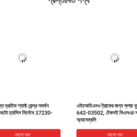
প্রস্তাবিত পণ্য
য ড্রাইভ শ্যাফ্ট কেন্দ্র সমর্থন
এইচআইএনও ট্রাকের জন্য ক্লাচ বুস
 অটো চ্যাসিস সিস্টেম 37230-
642-03502, টেকসই সিএলএচ সা
অ্যাসেম্বলি
ভালো দাম
ভালো দাম