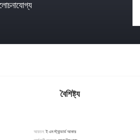
োচনাযোগ্য
বৈশিষ্ট্য
আয়তন:
ই এম স্ট্যান্ডার্ড আকার