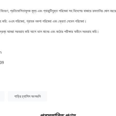
রুত বিতরণ, প্রতিযোগিতামূলক মূল্য এবং গ্যারান্টিযুক্ত পরিষেবা সহ বিদেশের বাজারে রফতানির ষোল ব
হ করি: ওএম পরিষেবা, গ্রাহক নকশা পরিষেবা এবং ক্রেতা লেবেল পরিষেবা।
পণ্যদ্রব্য আমরা সরবরাহ করি আগে ভাল মানের এবং কঠোর পরীক্ষার অধীনে সরবরাহ করি।
m
939
গাড়ির চ্যাসিস অংশগুলি