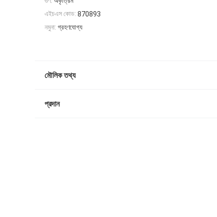
গুণ:
অকৃত্রিম
এইচএস কোড:
870893
নমুনা:
গ্রহণযোগ্য
মৌলিক তথ্য
প্রদান