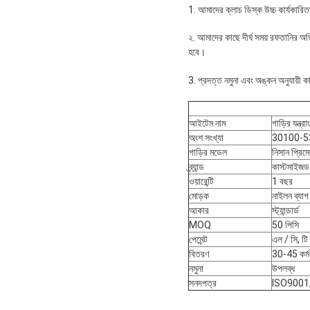
1. আমাদের ক্লাচ ডিস্ক উচ্চ কার্যকারিতা
২. আমাদের কাছে দীর্ঘ সময় রফতানির অ
হবে।
3. প্রদত্ত নমুনা এবং অঙ্কন অনুযায়ী 
আইটেম নাম
গাড়ির যন্ত্র
অংশ সংখ্যা
30100-5
গাড়ির মডেল
নিসান প্রি
ব্র্যান্ড
কাস্টমাইজড
ওয়ারেন্টি
1 বছর
মোড়ক
নাইলন ব্যাগ 
আকার
স্ট্যান্ডার্ড
MOQ
50 পিসি
পেমেন্ট
এল / সি, টি /
বিতরণ
30-45 কর্ম
নমুনা
উপলব্ধ
সনদপত্র
ISO9001