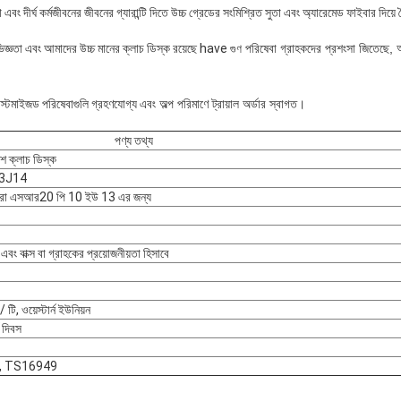
 এবং দীর্ঘ কর্মজীবনের জীবনের গ্যারান্টি দিতে উচ্চ গ্রেডের সংমিশ্রিত সুতা এবং অ্যারেমেড ফাইবার দিয়ে
ভিজ্ঞতা এবং আমাদের উচ্চ মানের ক্লাচ ডিস্ক রয়েছে have
পরিষেবা গ্রাহকদের প্রশংসা জিতেছে, 
গুণ
কাস্টমাইজড পরিষেবাগুলি গ্রহণযোগ্য এবং
অল্প পরিমাণে ট্রায়াল অর্ডার স্বাগত।
পণ্য তথ্য
াংশ ক্লাচ ডিস্ক
3J14
মেরা এসআর20 পি 10 ইউ 13 এর জন্য
এবং বাক্স বা গ্রাহকের প্রয়োজনীয়তা হিসাবে
 টি, ওয়েস্টার্ন ইউনিয়ন
 দিবস
, TS16949