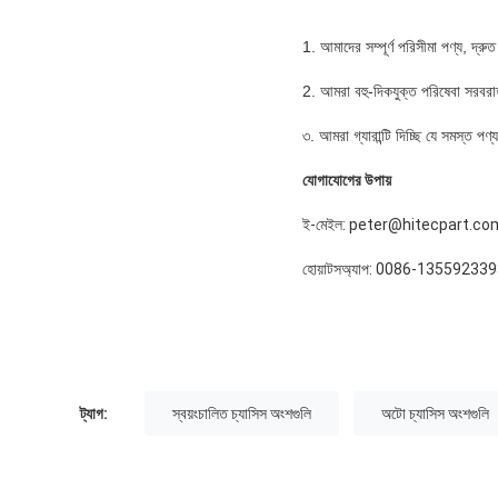
1. আমাদের সম্পূর্ণ পরিসীমা পণ্য, দ্
2. আমরা বহু-দিকযুক্ত পরিষেবা সরবরা
৩. আমরা গ্যারান্টি দিচ্ছি যে সমস্ত 
যোগাযোগের উপায়
ই-মেইল: peter@hitecpart.co
হোয়াটসঅ্যাপ: 0086-13559233
ট্যাগ:
স্বয়ংচালিত চ্যাসিস অংশগুলি
অটো চ্যাসিস অংশগুলি