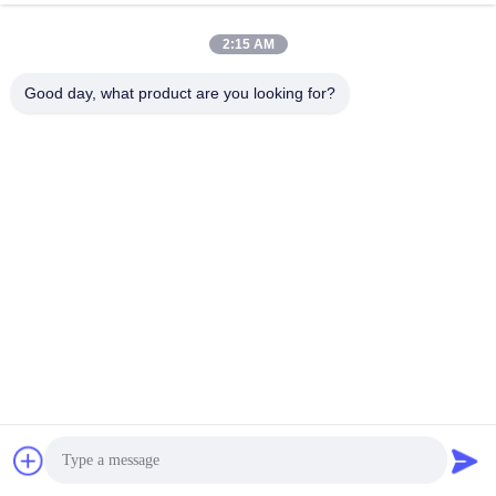
সব
2:15 AM
Good day, what product are you looking for?
গাড়ির খুচরা যন্ত্রাংশ
মোটরসাইকেল পিস্টন কিটস
মোটরসাইকেল ইঞ্জিন ব্লক
মোটরসাইকেল ইঞ্জিন যন্ত্রাংশ
মোটরসাইকেল ট্রান্সমিশন
মোটরসাইকেল ড্রাইভ পার্টস
যন্ত্রাংশ
মোটরসাইকেলের স্পেস পার্টস
মোটরসাইকেল সজ্জা আনুষাঙ্গিক
সাবস্ক্রাইব