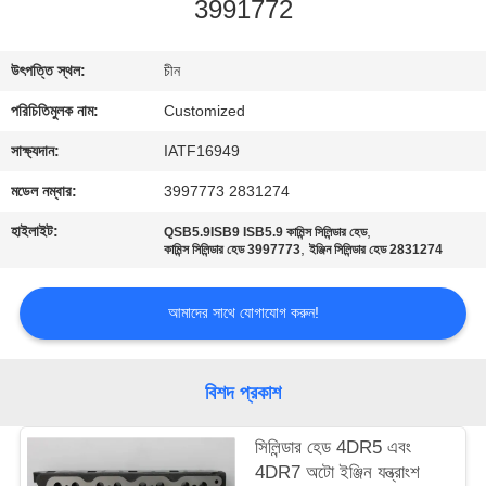
3991772
মান
উৎপত্তি স্থল:
চীন
নিয়ন্ত্রণ
পরিচিতিমুলক নাম:
Customized
উদ্ধৃতির
সাক্ষ্যদান:
IATF16949
জন্য
মডেল নম্বার:
3997773 2831274
আবেদন
হাইলাইট:
,
QSB5.9ISB9 ISB5.9 কামিন্স সিলিন্ডার হেড
,
কামিন্স সিলিন্ডার হেড 3997773
ইঞ্জিন সিলিন্ডার হেড 2831274
সাইট
আমাদের সাথে যোগাযোগ করুন!
ম্যাপ
বিশদ প্রকাশ
PRIVACY
POLICY
সিলিন্ডার হেড 4DR5 এবং
4DR7 অটো ইঞ্জিন যন্ত্রাংশ