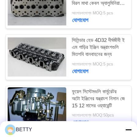
বিরল মাথা কেবল অ্যালুমিনিয়াম
উপাদান
আলোচনাযোগ্য MOQ:5 pcs
যোগাযোগ
সিলিন্ডার হেড 4D32 দীর্ঘজীবী ই
এম গাড়ির ইঞ্জিন যন্ত্রাংশগুলি
মিতশবি যানবাহনের জন্য
আলোচনাযোগ্য MOQ:5 pcs
যোগাযোগ
ফুয়েল সিস্টেমগুলি কার্বুরেটর
অটো ইঞ্জিনের যন্ত্রাংশ নিসান জে
15 12 মাসের ওয়্যারেন্টি
আলোচনাযোগ্য MOQ:50pcs
যোগাযোগ
BETTY