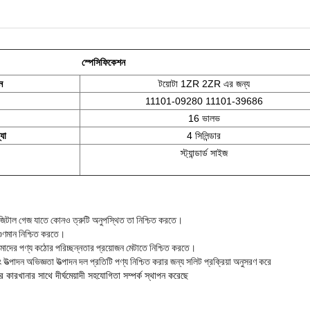
স্পেসিফিকেশন
ন
টয়োটা 1ZR 2ZR এর জন্য
11101-09280 11101-39686
16 ভালভ
্যা
4 সিলিন্ডার
স্ট্যান্ডার্ড সাইজ
াল গেজ যাতে কোনও ত্রুটি অনুপস্থিত তা নিশ্চিত করতে
।
 গুণমান নিশ্চিত করতে
।
 আমাদের পণ্য কঠোর পরিচ্ছন্নতার প্রয়োজন মেটাতে নিশ্চিত করতে
।
উত্পাদন অভিজ্ঞতা উত্পাদন দল প্রতিটি পণ্য নিশ্চিত করার জন্য সলিট প্রক্রিয়া অনুসরণ করে
কারখানার সাথে দীর্ঘমেয়াদী সহযোগিতা সম্পর্ক স্থাপন করেছে