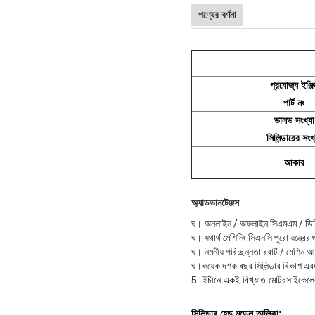
পণ্যের বর্ণনা
প্রযোজ্য ইঞ্জি
পার্ট নং
ভালভ সংখ্যা
সিলিন্ডারের সংখ
আকার
অ্যাডভানটেঞ্জস
ঘ।
অনলাইন / অফলাইন সিএমএম / ডিজিট
ঘ।
যথার্থ মেশিনিং সিএনসি পুরো যন্ত্রের
ঘ।
নমনীয় পরিচ্ছন্নতা রবার্ট / মেশিন
ঘ।
কয়েক দশক বছর সিলিন্ডার বিকাশ এবং 
5. ই
চীনে একই বিখ্যাত মোটরসাইকেলের 
সিলিন্ডার হেড মডেল
তালিকা: