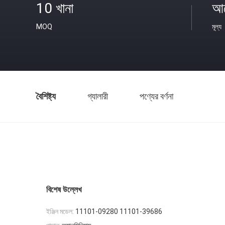
10 খানা
আল
MOQ
মূল্য
বৈশিষ্ট্য
গ্যালারী
পণ্যের বর্ণনা
বিশেষ উল্লেখ
ইঞ্জিন মডেল:
11101-09280 11101-39686