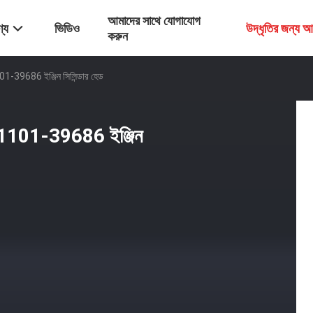
আমাদের সাথে যোগাযোগ
্য
ভিডিও
উদ্ধৃতির জন্য 
করুন
9686 ইঞ্জিন সিলিন্ডার হেড
101-39686 ইঞ্জিন