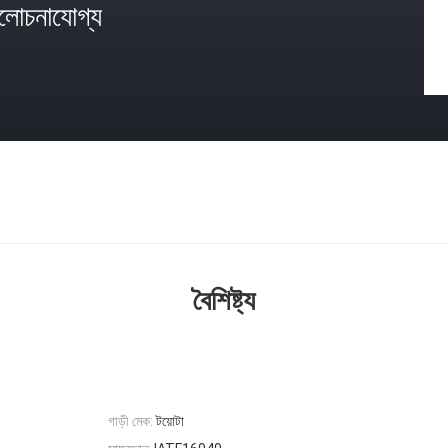
োচনাযোগ্য
বৈশিষ্ট্য
গাড়ী মেক:
টয়োটা