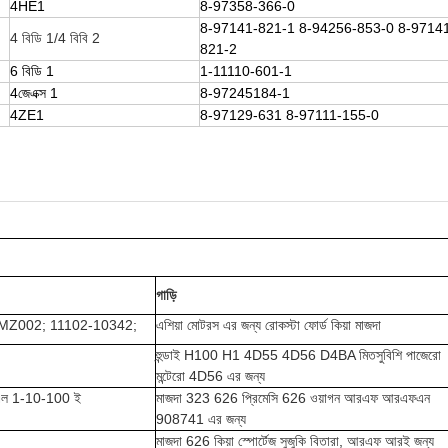
4HE1
8-97358-366-0
8-97141-821-1
8-94256-853-0 8-9714
4 বিডি 1/4 বিবি 2
821-2
6 বিডি 1
1-11110-601-1
4জেএক্স 1
8-97245184-1
4ZE1
8-97129-631
8-97111-155-0
গাড়ি
MZ002; 11102-10342;
এশিয়া মোটরস এর জন্য রোকস্টা ফোর্ড কিয়া মাজদা
হুন্ডাই H100 H1 4D55 4D56 D4BA মিতসুবিশি পাজেরো
মন্টেরো 4D56 এর জন্য
এল 1-10-100 ই
মাজদা 323 626 প্রিমেসি 626 ওয়াগন আরএফ আরএফএন
908741 এর জন্য
মাজদা 626 কিয়া স্পোর্টেজ সুজুকি বিতারা, আরএফ আরই জন্য