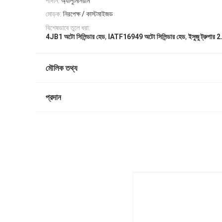
পাদান:
অ্যালুমিনিয়াম
মোড়ক:
নিরপেক্ষ / কাস্টমাইজড
বিশেষভাবে তুলে ধরা:
,
,
4JB1 অটো সিলিন্ডার হেড
IATF16949 অটো সিলিন্ডার হেড
ইসুজু ট্রুপার 2
মৌলিক তথ্য
প্রদান