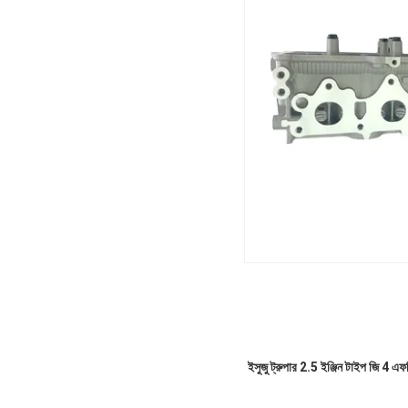
ইসুজু ট্রুপার 2.5 ইঞ্জিন টাইপ জি 4 এফজ