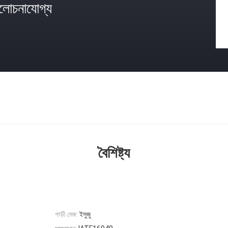
োচনাযোগ্য
বৈশিষ্ট্য
গাড়ী মেক:
ইসুজু