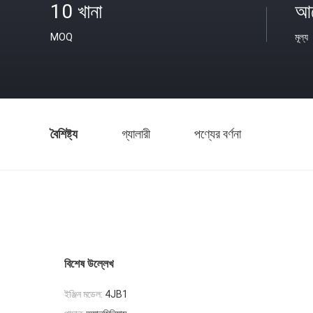
10 খানা
আল
MOQ
মূল্য
বৈশিষ্ট্য
গ্যালারী
পণ্যের বর্ণনা
বিশেষ উল্লেখ
ইঞ্জিন মডেল:
4JB1