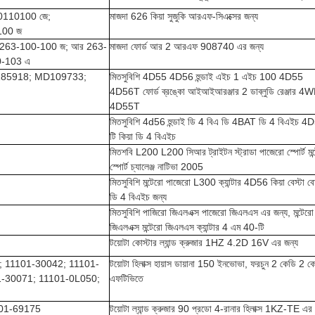
0110100 জে;
মাজদা 626 কিয়া সুজুকি আরএফ-সিএক্সের জন্য
100 জ
 263-100-100 জ; আর 263-
মাজদা ফোর্ড আর 2 আরএফ 908740 এর জন্য
0-103 এ
185918; MD109733;
মিতসুবিশি 4D55 4D56 হুন্ডাই এইচ 1 এইচ 100 4D55
4D56T ফোর্ড ব্রঙ্কো আইআইআরঞ্জার 2 ডাব্লুডি রেঞ্জার 4
4D55T
মিতসুবিশি 4d56 হুন্ডাই ডি 4 বিএ ডি 4BAT ডি 4 বিএইচ 4
টি কিয়া ডি 4 বিএইচ
মিতশবি L200 L200 সিআর ট্রাইটন স্ট্রাডা পাজেরো স্পোর্ট মন্
স্পোর্ট চ্যালেঞ্জ নাটিভা 2005
মিতসুবিশি মন্টেরো পাজেরো L300 ক্যান্টার 4D56 কিয়া বেস্টা বো
ডি 4 বিএইচ জন্য
মিতসুবিশি পাজিরো জিএলএক্স পাজেরো জিএলএস এর জন্য, মন্টেরো
জিএলএক্স মন্টেরো জিএলএস ক্যান্টার 4 এম 40-টি
টয়োটা কোস্টার ল্যান্ড ক্রুজার 1HZ 4.2D 16V এর জন্য
; 11101-30042; 11101-
টয়োটা হিলাক্স হায়াস ডায়ানা 150 ইনভোভা, ফরচুন 2 কেডি 2 ক
1-30071; 11101-0L050;
এফটিভিতে
101-69175
টয়োটা ল্যান্ড ক্রুজার 90 প্রডো 4-রানার হিলাক্স 1KZ-TE এর 